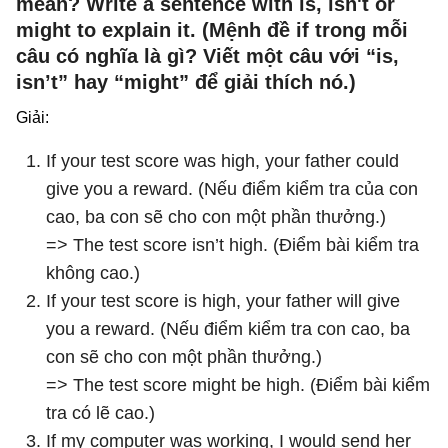
mean? Write a sentence with is, isn't or
might to explain it. (Mệnh đề if trong mỗi
câu có nghĩa là gì? Viết một câu với “is,
isn’t” hay “might” để giải thích nó.)
Giải:
If your test score was high, your father could
give you a reward. (Nếu điểm kiểm tra của con
cao, ba con sẽ cho con một phần thưởng.)
=> The test score isn’t high. (Điểm bài kiểm tra
không cao.)
If your test score is high, your father will give
you a reward. (Nếu điểm kiểm tra con cao, ba
con sẽ cho con một phần thưởng.)
=> The test score might be high. (Điểm bài kiểm
tra có lẽ cao.)
If my computer was working, I would send her