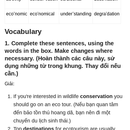
eco’nomic
eco'nomical
under’standing
degra'dation
Vocabulary
1. Complete these sentences, using the
words in the box. Make changes where
necessary. (Hoàn thành các câu này, sử
dụng những từ trong khung. Thay đổi nếu
cần.)
Giải:
If you're interested in wildlife
conservation
you
should go on an eco tour. (Nếu bạn quan tâm
đến bảo tồn thú hoang dã, bạn nên đi một
chuyến du lịch sinh thái.)
Top
destinations
for ecotourism are usually