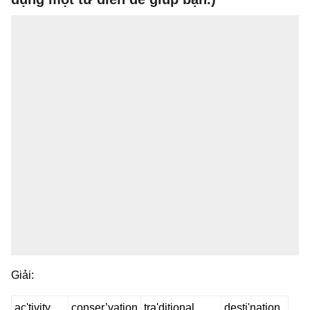
Giải:
ac'tivity
conser’vation
tra'ditional
desti'nation