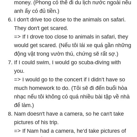
money. (Phong có thể đi du lịch nước ngoài nếu
anh ấy có đủ tiền.)
I don't drive too close to the animals on safari.
They don't get scared.
=> If I drove too close to animals in safari, they
would get scared. (Nếu tôi lái xe quá gần những
động vật trong vườn thú, chứng sẽ rất sợ.)
If I could swim, I would go scuba-diving with
you.
=> I would go to the concert if I didn’t have so
much homework to do. (Tôi sẽ đi đến buổi hòa
nhạc nếu tôi không có quá nhiều bài tập về nhà
để làm.)
Nam doesn't have a camera, so he can't take
pictures of his trip.
=> If Nam had a camera, he’d take pictures of