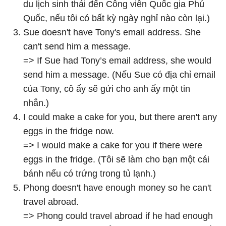
du lịch sinh thái đến Công viên Quốc gia Phú
Quốc, nếu tôi có bất kỳ ngày nghỉ nào còn lại.)
Sue doesn't have Tony's email address. She
can't send him a message.
=> If Sue had Tony’s email address, she would
send him a message. (Nếu Sue có địa chỉ email
của Tony, cô ấy sẽ gửi cho anh ấy một tin
nhắn.)
I could make a cake for you, but there aren't any
eggs in the fridge now.
=> I would make a cake for you if there were
eggs in the fridge. (Tôi sẽ làm cho bạn một cái
bánh nếu có trứng trong tủ lạnh.)
Phong doesn't have enough money so he can't
travel abroad.
=> Phong could travel abroad if he had enough