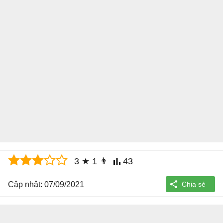
3
★
1
👨
43
Cập nhật: 07/09/2021