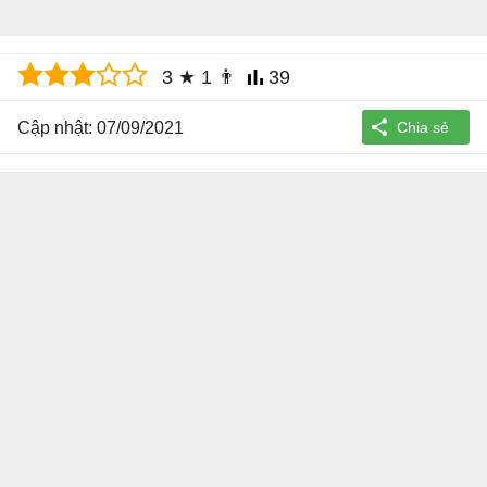
3
★
1
👨
39
Cập nhật: 07/09/2021