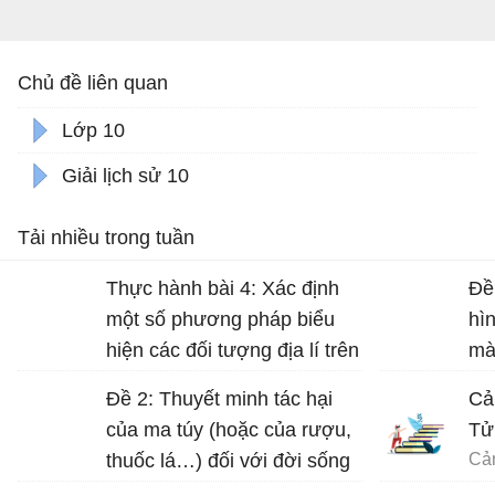
Chủ đề liên quan
Lớp 10
Giải lịch sử 10
Tải nhiều trong tuần
Thực hành bài 4: Xác định
Đề
một số phương pháp biểu
hì
hiện các đối tượng địa lí trên
mà
bản đồ Địa lí 10 trang 17
Đề 2: Thuyết minh tác hại
Cả
của ma túy (hoặc của rượu,
Tử
thuốc lá…) đối với đời sống
con người.