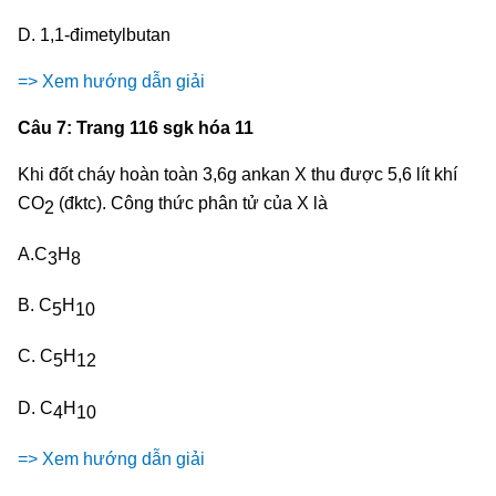
D. 1,1-đimetylbutan
=> Xem hướng dẫn giải
Câu 7: Trang 116 sgk hóa 11
Khi đốt cháy hoàn toàn 3,6g ankan X thu được 5,6 lít khí
CO
(đktc). Công thức phân tử của X là
2
A.C
H
3
8
B. C
H
5
10
C. C
H
5
12
D. C
H
4
10
=> Xem hướng dẫn giải