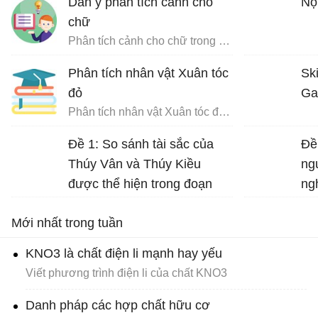
Dàn ý phân tích cảnh cho
Nộ
chữ
Phân tích cảnh cho chữ trong Chữ người tử tù
Phân tích nhân vật Xuân tóc
Ski
đỏ
Ga
Phân tích nhân vật Xuân tóc đỏ trong Hạnh phúc của một tang gia
Đề 1: So sánh tài sắc của
Đề
Thúy Vân và Thúy Kiều
ng
được thể hiện trong đoạn
ng
trích sau: “Đầu lòng hai ả tố
Ng
Mới nhất trong tuần
nga… đi về mặc ai”.
KNO3 là chất điện li mạnh hay yếu
Viết phương trình điện li của chất KNO3
Danh pháp các hợp chất hữu cơ