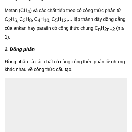
Metan (CH
) và các chất tiếp theo có công thức phân tử
4
C
H
C
H
, C
H
C
H
,… lập thành dãy đồng đẳng
2
6,
3
8
4
10,
5
12
của ankan hay parafin có công thức chung C
H
(n ≥
n
2n+2
1).
2. Đồng phân
Đồng phân: là các chất có cùng công thức phân tử nhưng
khác nhau về công thức cấu tạo.