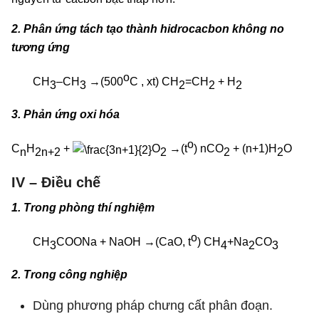
2. Phân ứng tách tạo thành hidrocacbon không no
tương ứng
o
CH
–CH
→(500
C , xt) CH
=CH
+ H
3
3
2
2
2
3. Phản ứng oxi hóa
o
C
H
+
O­
→(t
)
nCO
+ (n+1)H
O
n
2n+2
2
2
2
IV – Điều chế
1. Trong phòng thí nghiệm
o
CH
COONa + NaOH →(CaO, t
) CH
­+Na
CO
3
4
2
3
2. Trong công nghiệp
Dùng phương pháp chưng cất phân đoạn.