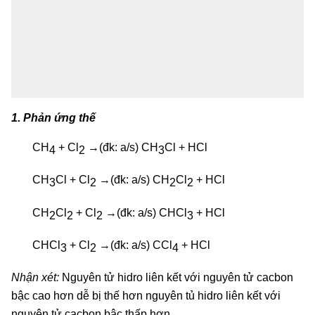
1. Phản ứng thế
CH
+ Cl
→(đk: a/s) CH
Cl + HCl
4
2
3
CH
Cl + Cl
→(đk: a/s) CH
Cl
+ HCl
3
2
2
2
CH
Cl
+ Cl
→(đk: a/s) CHCl
+ HCl
2
2
2
3
CHCl
+ Cl
→(đk: a/s) CCl
+ HCl
3
2
4
Nhận xét:
Nguyên tử hidro liên kết với nguyên tử cacbon
bậc cao hơn dễ bị thế hơn nguyên tủ hidro liên kết với
nguyên tử cacbon bậc thấp hơn.