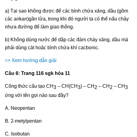
a) Tại sao không được để các bình chứa xăng, dầu (gồm
các ankan)gần lửa, trong khi đó người ta có thể nấu chảy
nhựa đường để làm giao thông.
b) Không dùng nước để dập các đám cháy xăng, dầu mà
phải dùng cát hoặc bình chứa khí cacbonic.
=> Xem hướng dẫn giải
Câu 6: Trang 116 sgk hóa 11
Công thức cấu tạo CH
– CH(CH
) – CH
– CH
– CH
3
3
2
2
3
ứng với tên gọi nào sau đây?
A. Neopentan
B. 2-metylpentan
C. Isobutan