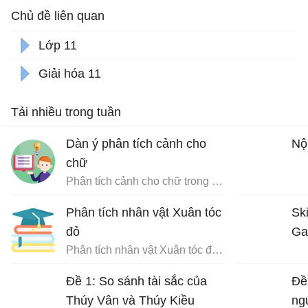
Chủ đề liên quan
Lớp 11
Giải hóa 11
Tải nhiều trong tuần
Dàn ý phân tích cảnh cho
Nộ
chữ
Phân tích cảnh cho chữ trong Chữ người tử tù
Phân tích nhân vật Xuân tóc
Ski
đỏ
Ga
Phân tích nhân vật Xuân tóc đỏ trong Hạnh phúc của một tang gia
Đề 1: So sánh tài sắc của
Đề
Thúy Vân và Thúy Kiều
ng