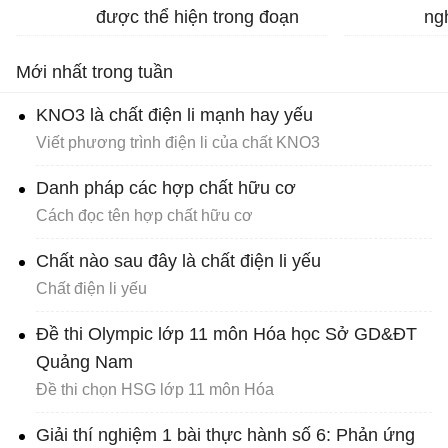
được thể hiện trong đoạn
ng
trích sau: “Đầu lòng hai ả tố
Ng
Mới nhất trong tuần
nga… đi về mặc ai”.
KNO3 là chất điện li mạnh hay yếu
Viết phương trình điện li của chất KNO3
Danh pháp các hợp chất hữu cơ
Cách đọc tên hợp chất hữu cơ
Chất nào sau đây là chất điện li yếu
Chất điện li yếu
Đề thi Olympic lớp 11 môn Hóa học Sở GD&ĐT
Quảng Nam
Đề thi chọn HSG lớp 11 môn Hóa
Giải thí nghiệm 1 bài thực hành số 6: Phản ứng