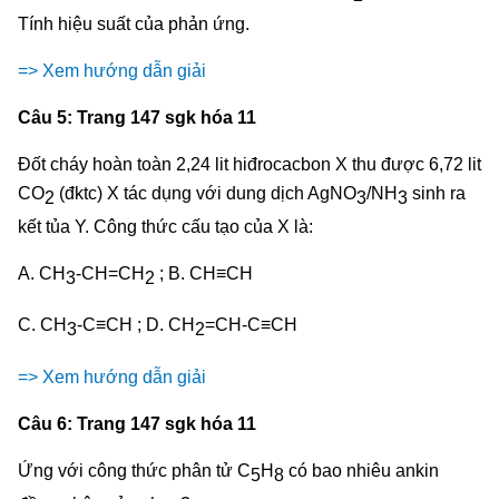
Tính hiệu suất của phản ứng.
=> Xem hướng dẫn giải
Câu 5: Trang 147 sgk hóa 11
Đốt cháy hoàn toàn 2,24 lit hiđrocacbon X thu được 6,72 lit
CO
(đktc) X tác dụng với dung dịch AgNO
/NH
sinh ra
2
3
3
kết tủa Y. Công thức cấu tạo của X là:
A. CH
-CH=CH
; B. CH≡CH
3
2
C. CH
-C≡CH ; D. CH
=CH-C≡CH
3
2
=> Xem hướng dẫn giải
Câu 6: Trang 147 sgk hóa 11
Ứng với công thức phân tử C
H
có bao nhiêu ankin
5
8