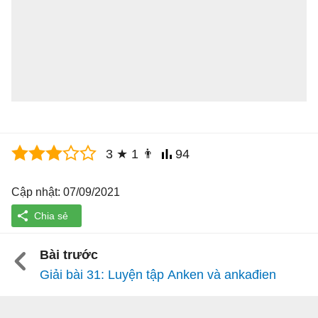
3
★
1
👨
94
Cập nhật: 07/09/2021
Bài trước
Giải bài 31: Luyện tập Anken và ankađien