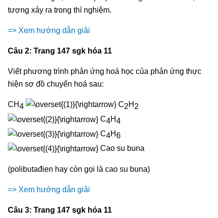
tượng xảy ra trong thí nghiệm.
=> Xem hướng dẫn giải
Câu 2: Trang 147 sgk hóa 11
Viết phương trình phản ứng hoá học của phản ứng thực
hiện sơ đồ chuyển hoá sau:
CH
C
H
4
2
2
C
H
4
4
C
H
4
6
Cao su buna
(polibutađien hay còn gọi là cao su buna)
=> Xem hướng dẫn giải
Câu 3: Trang 147 sgk hóa 11