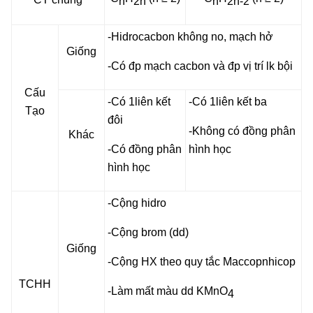
n
2n
n
2n-2
-Hidrocacbon không no, mạch hở
Giống
-Có đp mạch cacbon và đp vị trí lk bội
Cấu
-Có 1liên kết
-Có 1liên kết ba
Tạo
đôi
-Không có đồng phân
Khác
-Có đồng phân
hình học
hình học
-Cộng hidro
-Cộng brom (dd)
Giống
-Cộng HX theo quy tắc Maccopnhicop
TCHH
-Làm mất màu dd KMnO
4