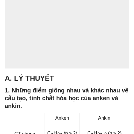
A. LÝ THUYẾT
1. Những điểm giống nhau và khác nhau về
cấu tạo, tính chất hóa học của anken và
ankin.
Anken
Ankin
C
H
(n ≥ 2)
C
H
(n ≥ 2)
CT chung