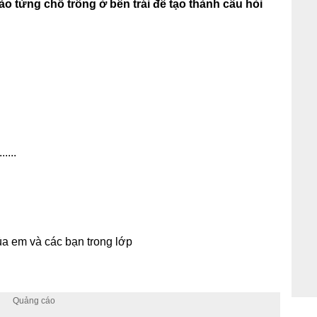
o từng chỗ trống ở bên trái để tạo thành câu hỏi
....
của em và các bạn trong lớp