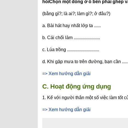
hỏi
Chọn một dòng ở ô bên phải ghép và
(bằng gì?; là ai?; làm gì?; ở đâu?)
a. Bài hát hay nhất lớp ta ......
b. Cái chổi làm .......................
c. Lúa trồng ............................
d. Khi gặp mưa to trên đường, bạn cần .......
=> Xem hướng dẫn giải
C. Hoạt động ứng dụng
1. Kể với người thân một số việc làm tốt 
=> Xem hướng dẫn giải