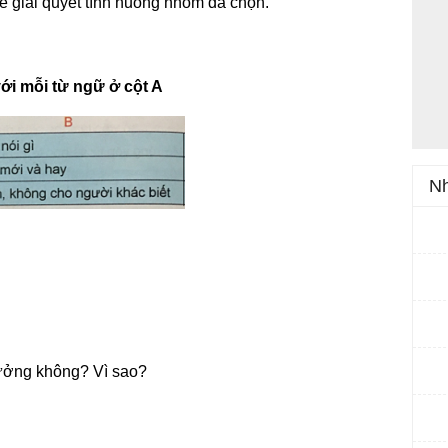
ể giải quyết tình huống nhóm đã chọn.
với mỗi từ ngữ ở cột A
Nh
ưởng không? Vì sao?