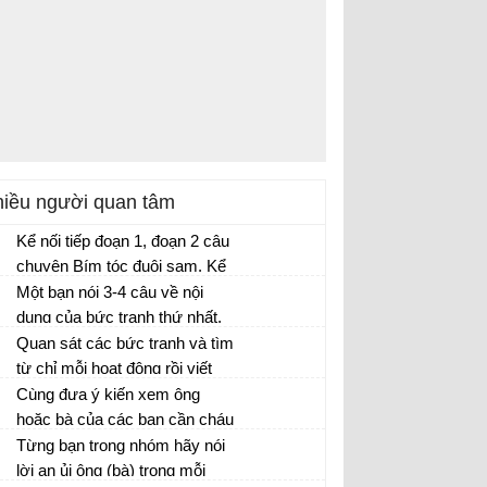
iều người quan tâm
Kể nối tiếp đoạn 1, đoạn 2 câu
chuyện Bím tóc đuôi sam. Kể
nối tiếp đoạn 3, đoạn 4 câu
Một bạn nói 3-4 câu về nội
chuyện Bím tóc đuôi sam
dung của bức tranh thứ nhất,
một bạn nói 3 - 4 câu về bức
Quan sát các bức tranh và tìm
tranh thứ hai dưới đây:
từ chỉ mỗi hoạt động rồi viết
vào vở:
Cùng đưa ý kiến xem ông
hoặc bà của các bạn cần cháu
làm gì trong mỗi tình huống
Từng bạn trong nhóm hãy nói
sau:
lời an ủi ông (bà) trong mỗi