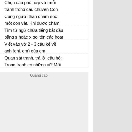
tình huống dưới đây:
Chọn câu phù hợp với mỗi
tranh trong câu chuyện Con
chó nhà hàng xóm
Cùng người thân chăm sóc
một con vật. Khi được chăm
sóc, em thấy con vật như thế
Tìm từ ngữ chứa tiếng bắt đầu
nào?
bằng s hoặc x gọi tên các hoạt
động sau:
Viết vào vở 2 - 3 câu kể về
anh (chị, em) của em
Quan sát tranh, trả lời câu hỏi:
Trong tranh có những ai? Mõi
người trong tranh đang làm
gì?