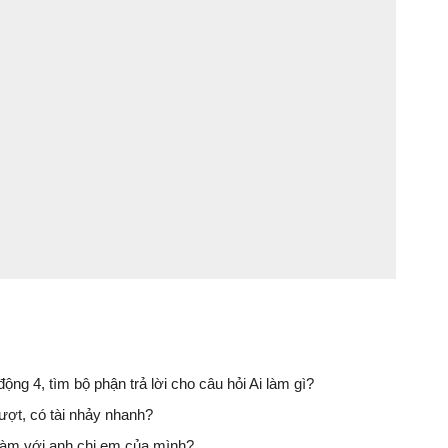
ộng 4, tìm bộ phận trả lời cho câu hỏi Ai làm gì?
ượt, có tài nhảy nhanh?
làm với anh chị em của mình?