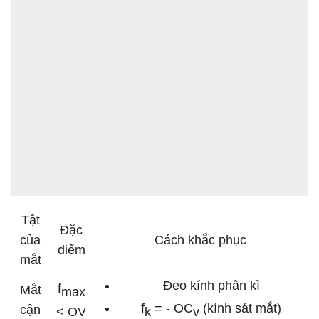
Tật
Đặc
của
Cách khắc phục
điểm
mắt
Đeo kính phân kì
f
Mắt
max
f
= - OC
(kính sát mắt)
cận
< OV
k
v