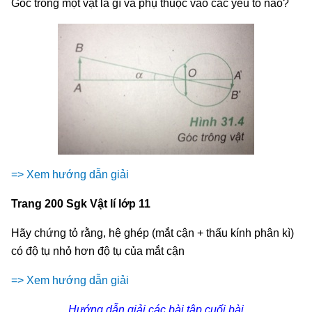
Góc trông một vật là gì và phụ thuộc vào các yếu tố nào?
=> Xem hướng dẫn giải
Trang 200 Sgk Vật lí lớp 11
Hãy chứng tỏ rằng, hệ ghép (mắt cận + thấu kính phân kì)
có độ tụ nhỏ hơn độ tụ của mắt cận
=> Xem hướng dẫn giải
Hướng dẫn giải các bài tập cuối bài