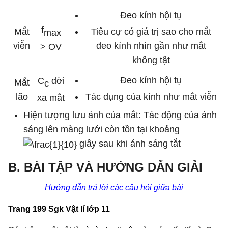
Đeo kính hội tụ
f
Mắt
Tiêu cự có giá trị sao cho mắt
max
viễn
đeo kính nhìn gần như mắt
> OV
không tật
Đeo kính hội tụ
C
dời
Mắt
c
lão
Tác dụng của kính như mắt viễn
xa mắt
Hiện tượng lưu ảnh của mắt: Tác động của ánh
sáng lên màng lưới còn tồn tại khoảng
giây sau khi ánh sáng tắt
B. BÀI TẬP VÀ HƯỚNG DẪN GIẢI
Hướng dẫn trả lời các câu hỏi giữa bài
Trang 199 Sgk Vật lí lớp 11