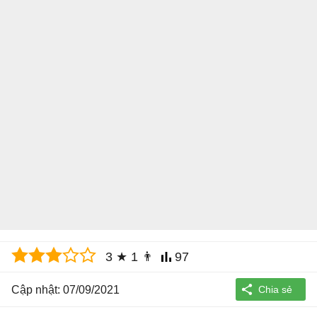
3
★
1
👨
97
Cập nhật: 07/09/2021