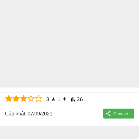
3
★
1
👨
36
Cập nhật: 07/09/2021