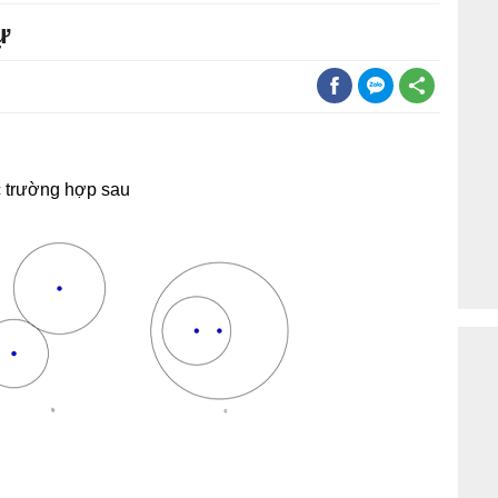
ự
c trường hợp sau