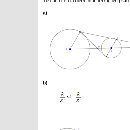
Từ cách trên ta được hình tương ứng sau
a)
b)