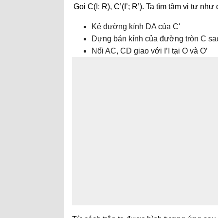
Gọi C(I; R), C’(I’; R’). Ta tìm tâm vị tự n
Kẻ đường kính DA của C'
Dựng bán kính của đường tròn C sao
Nối AC, CD giao với I’I tại O và O’