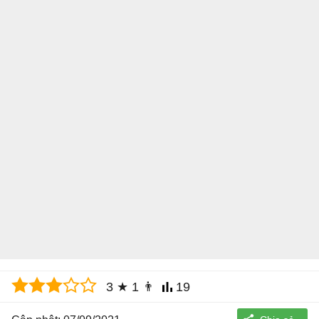
3
★
1
👨
19