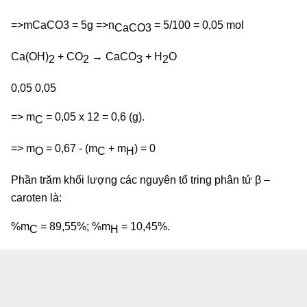
=>mCaCO3 = 5g =>n
= 5/100 = 0,05 mol
CaCO3
Ca(OH)
+ CO
→ CaCO
+ H
O
2
2
3
2
0,05 0,05
=> m
= 0,05 x 12 = 0,6 (g).
C
=> m
= 0,67 - (m
+ m
) = 0
O
C
H
Phần trăm khối lượng các nguyên tố tring phân tử β –
caroten là:
%m
= 89,55%; %m
= 10,45%.
C
H