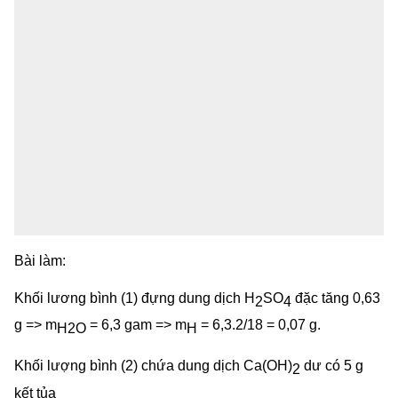
Bài làm:
Khối lương bình (1) đựng dung dịch H
SO
đặc tăng 0,63
2
4
g => m
= 6,3 gam => m
= 6,3.2/18 = 0,07 g.
H2O
H
Khối lượng bình (2) chứa dung dịch Ca(OH)
dư có 5 g
2
kết tủa