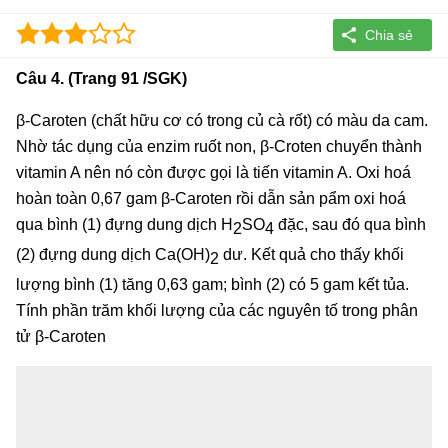
Câu 4. (Trang 91 /SGK)
β-Caroten (chất hữu cơ có trong củ cà rốt) có màu da cam.
Nhờ tác dụng của enzim ruốt non, β-Croten chuyển thành
vitamin A nên nó còn được gọi là tiến vitamin A. Oxi hoá
hoàn toàn 0,67 gam β-Caroten rồi dẫn sản pẩm oxi hoá
qua bình (1) đựng dung dịch H
SO
đặc, sau đó qua bình
2
4
(2) đựng dung dịch Ca(OH)
dư. Kết quả cho thấy khối
2
lượng bình (1) tăng 0,63 gam; bình (2) có 5 gam kết tủa.
Tính phần trăm khối lượng của các nguyên tố trong phân
tử β-Caroten