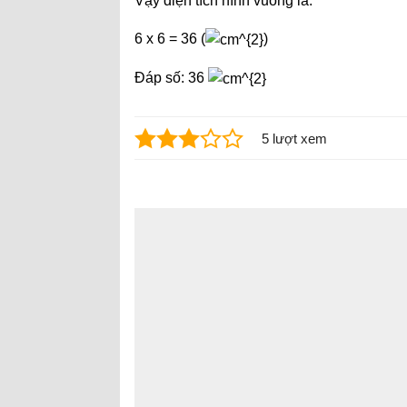
Vậy diện tích hình vuông là:
6 x 6 = 36 (
)
Đáp số: 36
5 lượt xem