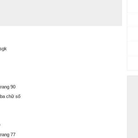
 sgk
trang 90
ó ba chữ số
9
trang 77