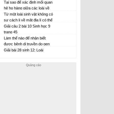
vật nhưng vẫn có vai trò quan
Tại sao để xác định mối quan
trọng trong quá trình tiến hoá?
hệ họ hàng giữa các loài về
Sinh học 12 trang 117
các đặc điểm hình thái thì
Từ một loài sinh vật không có
người ta lại hay sử dụng các
sự cách li về mặt địa lí có thể
cơ quan thoái hoá?
hình thành nên các loài khác
Giải câu 2 bài 10 Sinh học 9
nhau được không? Giải thích
trang 45
Làm thế nào để nhận biết
được bệnh di truyền do gen
lặn nằm trên NST giới tính X
Giải bài 28 sinh 12: Loài
hay do gen NST thường quy
định?