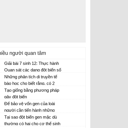
iều người quan tâm
Giải bài 7 sinh 12: Thực hành
Quan sát các dạng đột biến số
lượng nhiễm sắc thể trên tiêu
Những phân tích di truyền tế
bản cố định và trên tiêu bản
bào học cho biết rằng, có 2
tạm thời
loài chuối khác nhau:
Tạo giống bằng phương pháp
gây đột biến
Để bảo vệ vốn gen của loài
người cần tiến hành những
biện pháp gì?
Tại sao đột biến gen mặc dù
thường có hại cho cơ thể sinh