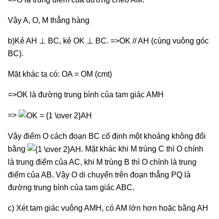
Vậy A, O, M thẳng hàng
b)Kẻ AH ⊥ BC, kẻ OK ⊥ BC. =>OK // AH (cùng vuông góc
BC).
Mặt khác ta có: OA = OM (cmt)
=>OK là đường trung bình của tam giác AMH
=>
Vậy điểm O cách đoạn BC cố định một khoảng không đổi
bằng
. Mặt khác khi M trùng C thì O chính
là trung điểm của AC, khi M trùng B thì O chính là trung
điểm của AB. Vậy O di chuyển trên đoạn thẳng PQ là
đường trung bình của tam giác ABC.
c) Xét tam giác vuông AMH, có AM lớn hơn hoặc bằng AH