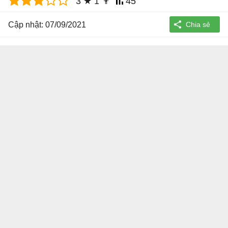
3
★
1
👨
45
Cập nhật: 07/09/2021