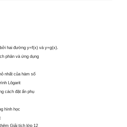
 bởi hai đường y=f(x) và y=g(x).
tích phân và ứng dụng
ị nhỏ nhất của hàm số
ình Lôgarit
g cách đặt ẩn phụ
ng hình học
t
hêm Giải tích lớp 12