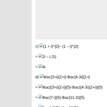
c)
=
=
d)
=
=