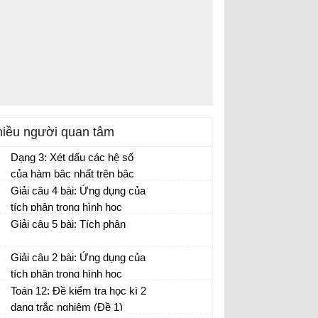
iều người quan tâm
Dạng 3: Xét dấu các hệ số
của hàm bậc nhất trên bậc
nhất, phân tích đồ thị hàm số.
Giải câu 4 bài: Ứng dụng của
tích phân trong hình học
Giải câu 5 bài: Tích phân
Giải câu 2 bài: Ứng dụng của
tích phân trong hình học
Toán 12: Đề kiểm tra học kì 2
dạng trắc nghiệm (Đề 1)