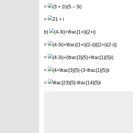
=
=
b)
=
=
=
=