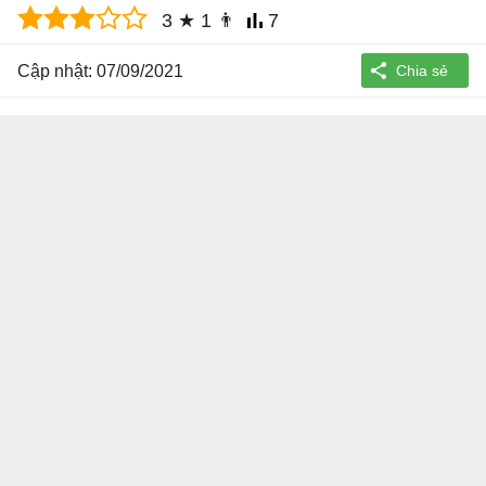
3
★
1
👨
7
Cập nhật: 07/09/2021