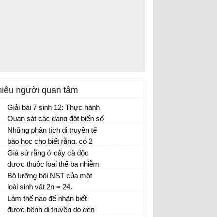
iều người quan tâm
Giải bài 7 sinh 12: Thực hành
Quan sát các dạng đột biến số
lượng nhiễm sắc thể trên tiêu
Những phân tích di truyền tế
bản cố định và trên tiêu bản
bào học cho biết rằng, có 2
tạm thời
loài chuối khác nhau:
Giả sử rằng ở cây cà độc
dược thuộc loại thể ba nhiễm
về NST số 2 (sự bất cặp của
Bộ lưỡng bội NST của một
các NST số 2 trong quá trình
loài sinh vật 2n = 24.
giảm phân xảy ra theo kiểu hai
Làm thế nào để nhận biết
NST
được bệnh di truyền do gen