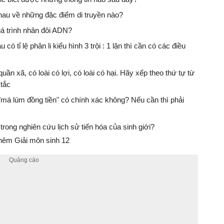
nhau về những đặc điểm di truyền nào?
uá trình nhân đôi ADN?
có tỉ lệ phân li kiểu hình 3 trội : 1 lặn thì cần có các điều
uần xã, có loài có lợi, có loài có hại. Hãy xếp theo thứ tự từ
 tắc
"má lúm đồng tiền" có chính xác không? Nếu cần thì phải
trong nghiên cứu lịch sử tiến hóa của sinh giới?
hêm Giải môn sinh 12