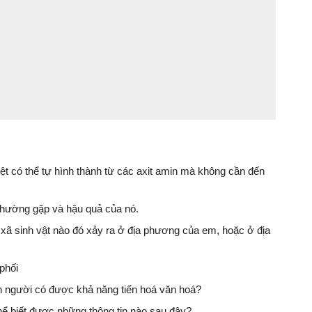
ệt có thể tự hình thành từ các axit amin mà không cần đến
 thường gặp và hậu quả của nó.
 xã sinh vật nào đó xảy ra ở địa phương của em, hoặc ở địa
phối
n người có được khả năng tiến hoá văn hoá?
thể biết được những thông tin nào sau đây?