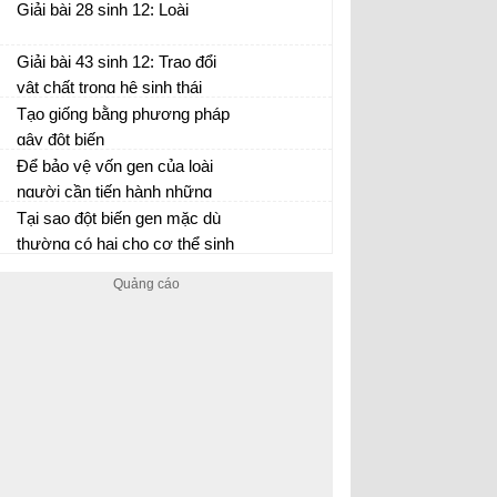
lặn nằm trên NST giới tính X
Giải bài 28 sinh 12: Loài
hay do gen NST thường quy
định?
Giải bài 43 sinh 12: Trao đổi
vật chất trong hệ sinh thái
Tạo giống bằng phương pháp
gây đột biến
Để bảo vệ vốn gen của loài
người cần tiến hành những
biện pháp gì?
Tại sao đột biến gen mặc dù
thường có hại cho cơ thể sinh
vật nhưng vẫn có vai trò quan
trọng trong quá trình tiến hoá?
Sinh học 12 trang 117