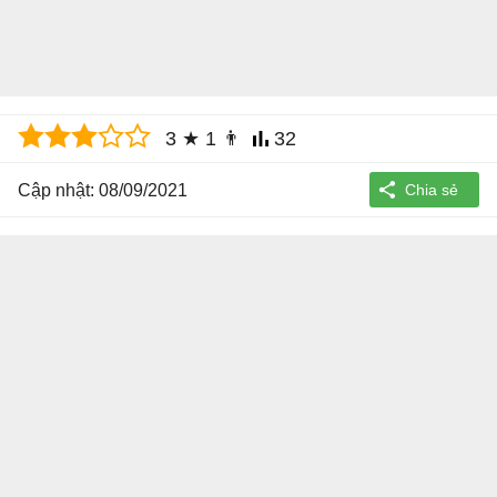
3
★
1
👨
32
Cập nhật: 08/09/2021