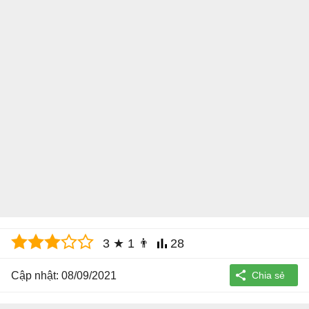
3
★
1
👨
28
Cập nhật: 08/09/2021