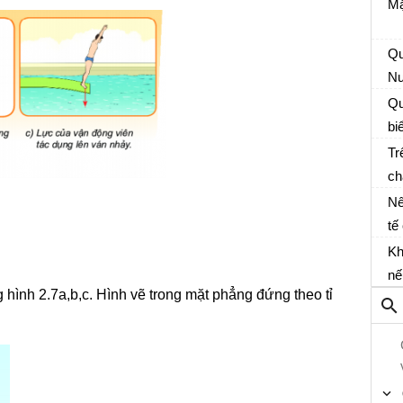
Đấ
Mặ
cá
bê
Qu
em
Nư
nà
Qu
bi
tá
Tr
ch
Nê
tế
ch
Kh
nế
 hình 2.7a,b,c. Hình vẽ trong mặt phẳng đứng theo tỉ
xu
hu