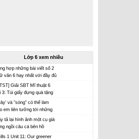
Lớp 6 xem nhiều
ng hợp những bài viết số 2
ữ văn 6 hay nhất với đầy đủ
c đề (5 đề)
TST] Giải SBT Mĩ thuật 6
i 3: Túi giấy đựng quà tặng
ây' và "sóng" có thể làm
o em liên tưởng tới những
i tượng nào. Xác định biện
y tả lại hình ảnh một cụ già
áp tu từ được sử dụng
ng ngồi câu cá bên hồ
ong hình ảnh "bình minh
ills 1 Unit 11: Our greener
ng", "vầng trăng bạc" và nêu