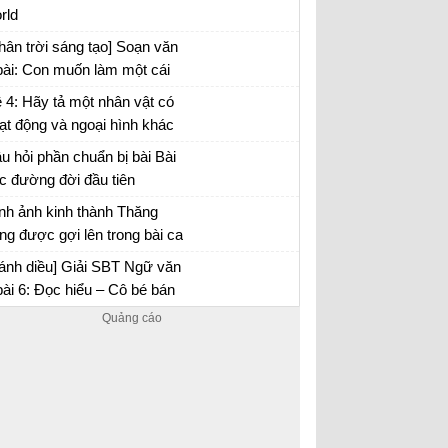
rld
c dụng của biện pháp tu từ
hân trời sáng tạo] Soạn văn
bài: Con muốn làm một cái
y
 4: Hãy tả một nhân vật có
ạt động và ngoại hình khác
ường mà em đã có dịp quan
u hỏi phần chuẩn bị bài Bài
t, đọc trong sách hoặc nghe
c đường đời đầu tiên
lại
nh ảnh kinh thành Thăng
ng được gợi lên trong bài ca
o số 1 có điểm gì đặc biệt?
ạn văn 6 trang 61 Chân trời sáng tạo
ánh diều] Giải SBT Ngữ văn
bài 6: Đọc hiểu – Cô bé bán
êm