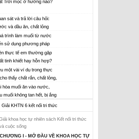
t, Mặt Trời) thích hợp cho
t Trời mọc ở hướng nào?
c chỗ trống cho mỗi câu hỏi
n dưới (ghi câu trả lời của
an sát và trả lời câu hỏi:
 vào vở)
ớc và dầu ăn, chất lỏng
o nặng hơn?....
á trình làm muối từ nước
ển sử dụng phương pháp
ch chất nào?
ên thực tế em thường gặp
ất tinh khiết hay hỗn hợp?
u một vài ví dụ trong thực
 cho thấy chất rắn, chất lỏng,
ất khí tan trong nước.
i hòa muối ăn vào nước,
u muối không tan hết, bị ắng
ống đáy thì có tạo thành
Giải KHTN 6 kết nối tri thức
yền phù không?
Giải khoa học tự nhiên sách Kết nối tri thức
và cuộc sống
CHƯƠNG I - MỞ ĐẦU VỀ KHOA HỌC TỰ