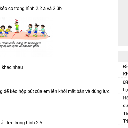
kéo co trong hình 2.2 a và 2.3b
Đề
ớn khác nhau
Kh
Đề
TH
Đề
20
họ
 để kéo hộp bút của em lên khỏi mặt bàn và dùng lực
Đề
Đì
Hã
đư
gi
Tì
Tr
ác lực trong hình 2.5