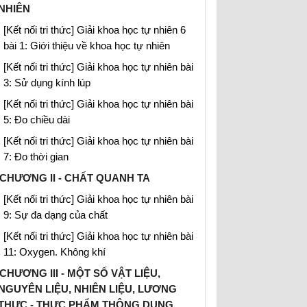
NHIÊN
[Kết nối tri thức] Giải khoa học tự nhiên 6
bài 1: Giới thiệu về khoa học tự nhiên
[Kết nối tri thức] Giải khoa học tự nhiên bài
3: Sử dụng kính lúp
[Kết nối tri thức] Giải khoa học tự nhiên bài
5: Đo chiều dài
[Kết nối tri thức] Giải khoa học tự nhiên bài
7: Đo thời gian
CHƯƠNG II - CHẤT QUANH TA
[Kết nối tri thức] Giải khoa học tự nhiên bài
9: Sự đa dạng của chất
[Kết nối tri thức] Giải khoa học tự nhiên bài
11: Oxygen. Không khí
CHƯƠNG III - MỘT SỐ VẬT LIỆU,
NGUYÊN LIỆU, NHIÊN LIỆU, LƯƠNG
THỰC - THỰC PHẨM THÔNG DỤNG