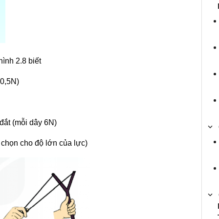
hình 2.8 biết
(0,5N)
đắt (mỗi dây 6N)
ã chọn cho độ lớn của lực)