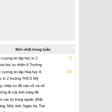
Mới nhất trong tuần
73
 cương ôn tập học kì 2
oa học tự nhiên 6 Trường
 thi học kì 2 môn KHTN 6
CS Mỹ Đình 2 năm 2021 -
180
 cương ôn tập Hóa học 6
22
c kì 2 trường THCS Mỹ
 thi giữa kì 2 Hóa 6 - Kết nối tri thức
nh 2 năm 2021 - 2022
y chép sơ đồ vào vở và vẽ
ờng đi của ánh sáng đã
úp ta nhìn thấy Hỏa tinh.
m các từ trong ngoặc (Mặt
ăng, Mộc tinh, Ngân hà, Trái