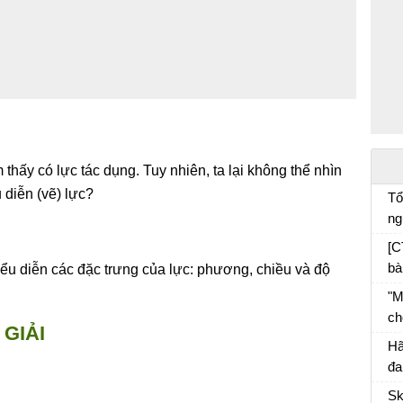
 thấy có lực tác dụng. Tuy nhiên, ta lại không thể nhìn
 diễn (vẽ) lực?
Tổ
ng
cá
[C
bà
iểu diễn các đặc trưng của lực: phương, chiều và độ
"M
ch
GIẢI
đố
Hã
ph
đa
tr
Sk
và