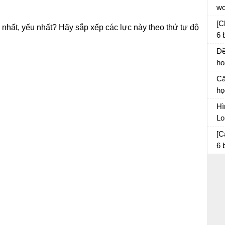
wo
tá
đó
[C
 nhất, yếu nhất? Hãy sắp xếp các lực này theo thứ tự độ
6 
câ
Đề
ho
th
Câ
sá
họ
kể 
Hì
Lo
da
So
[C
6 
di