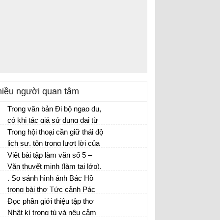
iều người quan tâm
Trong văn bản Đi bộ ngao du,
có khi tác giả sử dụng đại từ
nhân xưng “ta” nhưng cũng có
Trong hội thoại cần giữ thái độ
khi lại là “tôi”. Theo em, sự
lịch sự, tôn trọng lượt lời của
thay đổi này có tác dụng gì?
người khác khi giao tiếp bằng
Viết bài tập làm văn số 5 –
những cách nào? Chọn những
Văn thuyết minh (làm tại lớp).
phương án đúng.
. So sánh hình ảnh Bác Hồ
trong bài thơ Tức cảnh Pác
Bó và hình ảnh Nguyễn Trãi
Đọc phần giới thiệu tập thơ
trong đoạn trích Bài ca Côn
Nhật kí trong tù và nêu cảm