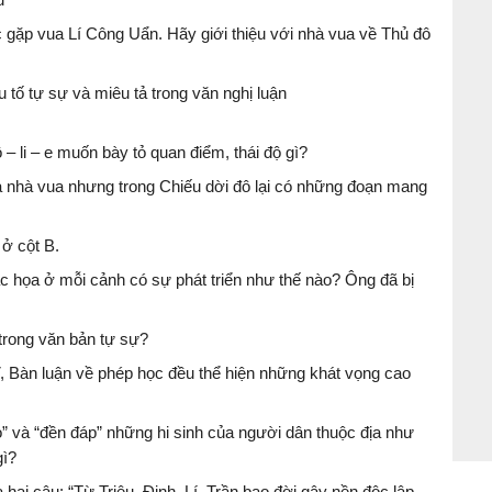
ặp vua Lí Công Uẩn. Hãy giới thiệu với nhà vua về Thủ đô
tố tự sự và miêu tả trong văn nghị luận
 li – e muốn bày tỏ quan điểm, thái độ gì?
 nhà vua nhưng trong Chiếu dời đô lại có những đoạn mang
 ở cột B.
 họa ở mỗi cảnh có sự phát triển như thế nào? Ông đã bị
 trong văn bản tự sự?
, Bàn luận về phép học đều thể hiện những khát vọng cao
” và “đền đáp” những hi sinh của người dân thuộc địa như
gì?
 hai câu: “Từ Triệu, Đinh, Lí, Trần bao đời gây nền độc lập -