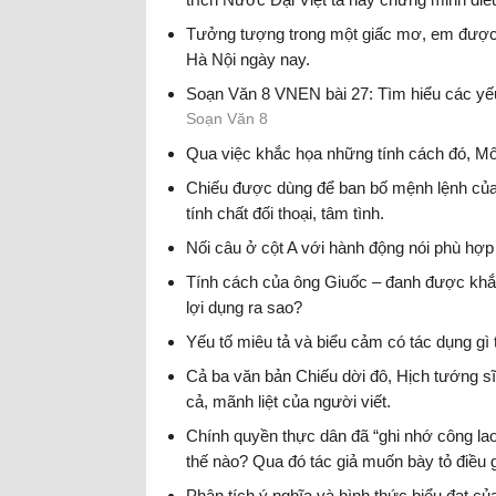
Tưởng tượng trong một giấc mơ, em được g
Hà Nội ngày nay.
Soạn Văn 8 VNEN bài 27: Tìm hiểu các yếu 
Soạn Văn 8
Qua việc khắc họa những tính cách đó, Mô –
Chiếu được dùng để ban bố mệnh lệnh của
tính chất đối thoại, tâm tình.
Nối câu ở cột A với hành động nói phù hợp
Tính cách của ông Giuốc – đanh được khắc
lợi dụng ra sao?
Yếu tố miêu tả và biểu cảm có tác dụng gì
Cả ba văn bản Chiếu dời đô, Hịch tướng sĩ
cả, mãnh liệt của người viết.
Chính quyền thực dân đã “ghi nhớ công lao
thế nào? Qua đó tác giả muốn bày tỏ điều 
Phân tích ý nghĩa và hình thức biểu đạt của