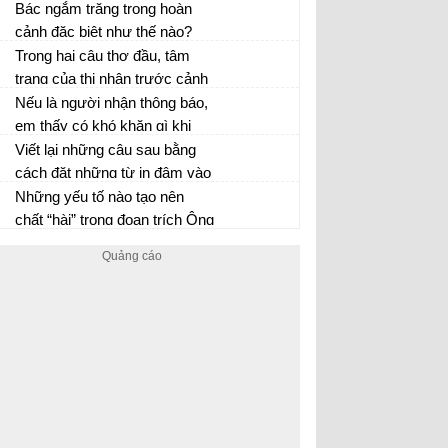
Sơn sau đây:
nhận của em về 4 câu thơ đề
Bác ngắm trăng trong hoàn
từ của tập nhật kí:
cảnh đặc biệt như thế nào?
Trong hai câu thơ đầu, tâm
trạng của thi nhân trước cảnh
đẹp đêm trăng được bộc lộ ra
Nếu là người nhận thông báo,
sao?
em thấy có khó khăn gì khi
thực hiện thông báo sau:
Viết lại những câu sau bằng
cách đặt những từ in đậm vào
vị trí khác trong câu.
Những yếu tố nào tạo nên
chất “hài” trong đoạn trích Ông
Giuốc – đanh mặc lễ phục?