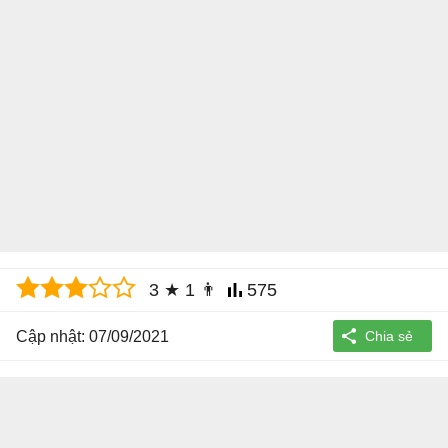
3
★
1
👨
575
Cập nhật: 07/09/2021