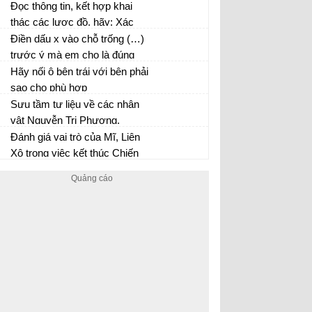
nguyên của vùng biển nước
Đọc thông tin, kết hợp khai
ta. Những tài nguyên này là
thác các lược đồ, hãy: Xác
cơ sở để phát triển những
định trên lược đồ các đảo,
Điền dấu x vào chỗ trống (…)
ngành kinh tế nào?
quần đảo và hai quần đảo
trước ý mà em cho là đúng
Hoàng Sa, Trường Sa của
Hãy nối ô bên trái với bên phải
Việt Nam.
sao cho phù hợp
Sưu tầm tư liệu về các nhân
vật Nguyễn Tri Phương,
Hoàng Diệu, Nguyễn Trung
Đánh giá vai trò của Mĩ, Liên
Trực
Xô trong việc kết thúc Chiến
tranh thế giới thứ hai.