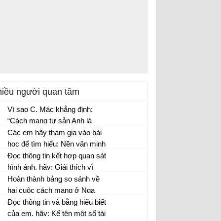
iều người quan tâm
Vì sao C. Mác khẳng định:
“Cách mạng tư sản Anh là
thắng lợi của chế độ xã hội
Các em hãy tham gia vào bài
mới đối với chế độ phong
học để tìm hiểu: Nền văn minh
kiến”
nông nghiệp bắt đầu chuyển
Đọc thông tin kết hợp quan sát
sang nền văn minh công
hình ảnh, hãy: Giải thích vì
nghiệp từ bao giờ? Vì sao lại
sao sau khi hoàn thành khôi
Hoàn thành bảng so sánh về
diễn ra trước tiên ở nước
phục kinh tế, Liên Xô phải
hai cuộc cách mạng ở Nga
Anh?
thực hiện nhiệm vụ công
năm 1917
Đọc thông tin và bằng hiểu biết
nghiệp hóa xã hội chủ nghĩa.
của em, hãy: Kể tên một số tài