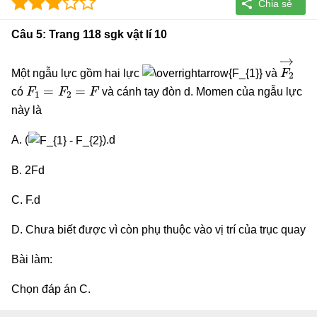
Câu 5: Trang 118 sgk vật lí 10
F
2
→
Một ngẫu lực gồm hai lực
và
F
1
=
F
2
=
F
có
và cánh tay đòn d. Momen của ngẫu lực
này là
A. (
).d
B. 2Fd
C. F.d
D. Chưa biết được vì còn phụ thuộc vào vị trí của trục quay
Bài làm:
Chọn đáp án C.