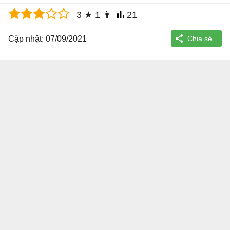
3
★
1
👨
21
Cập nhật: 07/09/2021