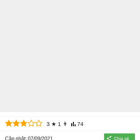
3
★
1
👨
74
Cập nhật: 07/09/2021