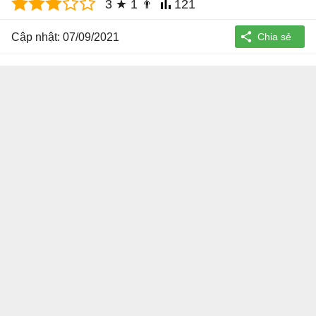
3
★
1
👨
121
Cập nhật: 07/09/2021