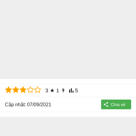
3
★
1
👨
5
Cập nhật: 07/09/2021