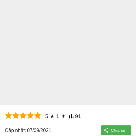
5
★
1
👨
91
Cập nhật: 07/09/2021