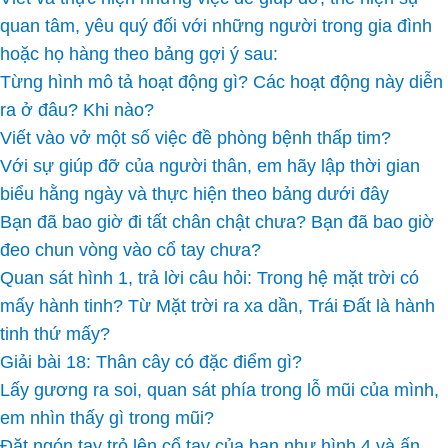
quan tâm, yêu quý đối với những người trong gia đình
hoặc họ hàng theo bảng gợi ý sau:
Từng hình mô tả hoạt động gì? Các hoạt động này diễn
ra ở đâu? Khi nào?
Viết vào vở một số việc đề phòng bệnh thấp tim?
Với sự giúp đỡ của người thân, em hãy lập thời gian
biểu hằng ngày và thực hiện theo bảng dưới đây
Bạn đã bao giờ đi tất chân chật chưa? Bạn đã bao giờ
đeo chun vòng vào cổ tay chưa?
Quan sát hình 1, trả lời câu hỏi: Trong hệ mặt trời có
mấy hành tinh? Từ Mặt trời ra xa dần, Trái Đất là hành
tinh thứ mấy?
Giải bài 18: Thân cây có đặc điểm gì?
Lấy gương ra soi, quan sát phía trong lỗ mũi của mình,
em nhìn thấy gì trong mũi?
Đặt ngón tay trỏ lên cổ tay của bạn như hình 4 và ấn