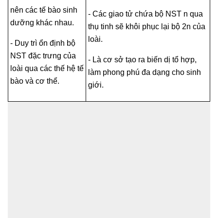
nên các tế bào sinh
- Các giao tử chứa bộ NST n qua
dưỡng khác nhau.
thụ tinh sẽ khôi phục lại bộ 2n của
loài.
- Duy trì ổn định bộ
NST đặc trưng của
- Là cơ sở tạo ra biến dị tổ hợp,
loài qua các thế hệ tế
làm phong phú đa dạng cho sinh
bào và cơ thể.
giới.