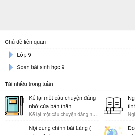
Chủ đề liên quan
Lớp 9
Soạn bài sinh học 9
Tải nhiều trong tuần
Kể lại một câu chuyện đáng
Ng
nhớ của bản thân
tin
Kể lại một câu chuyện đáng nhớ của bản thân trong đó có sử dụng các yếu tố nghị luận và miêu tả nội tâm
Ngh
Nội dung chính bài Làng (
Đó