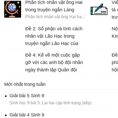
Phân tích nhân vật ông Hai
Vi
trong truyện ngắn Làng
tả
Phân tích nhân vật ông Hai hay nhất
tr
đất
Đề 2: Số phận và tính cách
Nộ
nhân vật Lão Hạc trong
Ki
truyện ngắn Lão Hạc của
Nam Cao.
Đề 4: Kể về một cuộc gặp
Đề
gỡ với các anh bộ đội nhân
ph
ngày thành lập Quân đội
hộ
nhân dân Việt Nam (22-12)...
Nư
Mới nhất trong tuần
gá
Dữ
Giải bài 5 Sinh 9
Sinh học 9 bài 5: Lai hai cặp tính trạng (tiếp)
Giải bài 4 Sinh 9