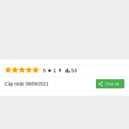
5
★
1
👨
53
Cập nhật: 08/09/2021