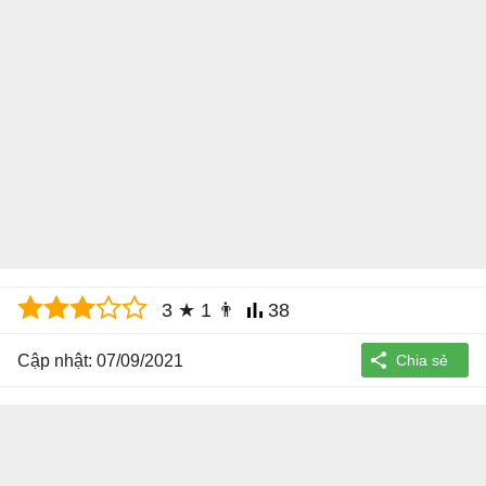
3
★
1
👨
38
Cập nhật: 07/09/2021