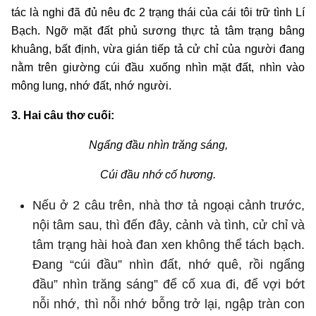
tác là nghi đã đủ nêu đc 2 trạng thái của cái tôi trữ tình Lí
Bạch. Ngỡ mặt đất phủ sương thực tả tâm trạng bâng
khuâng, bất định, vừa gián tiếp tả cử chỉ của người đang
nằm trên giường cúi đầu xuống nhìn mặt đất, nhìn vào
mông lung, nhớ đất, nhớ người.
3. Hai câu thơ cuối:
Ngẩng đầu nhìn trăng sáng,
Cúi đầu nhớ cố hương.
Nếu ở 2 câu trên, nhà thơ tả ngoại cảnh trước,
nội tâm sau, thì đến đây, cảnh và tình, cử chỉ và
tâm trạng hài hoà đan xen không thể tách bạch.
Đang “cúi đầu” nhìn đất, nhớ quê, rồi ngẩng
đầu” nhìn trăng sáng” để cố xua đi, để vợi bớt
nỗi nhớ, thì nỗi nhớ bỗng trở lại, ngập tràn con