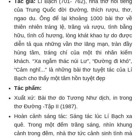
Tác giả:
Lí Bạch (701- 762), nhà thơ nổi tiếng
của Trung Quốc đời Đường, thích rượu, thơ,
ngao du. Ông để lại khoảng 1000 bài thơ về
thiên nhiên tráng lệ, trăng và rượu, tình bằng
hữu, tình cố hương, lòng khát khao tự do được
diễn tả qua những vần thơ lãng mạn, tràn đầy
hùng tâm, tráng chí của một thi nhân kiếm
khách. “Xa ngắm thác núi Lư”, “Đường đi khó”,
“Cảm nghĩ...” là những bài thơ tuyệt tác của Lí
Bạch cho thấy một tâm hồn tuyệt đẹp
Tác phẩm:
Xuất xứ: Bài thơ do Tương Như dịch, in trong
thơ Đường -Tập II (1987).
Hoàn cảnh sáng tác: Sáng tác lúc Lí Bạch xa
quê. Trong một đếm trăng sáng, nhìn khung
cảnh trong đêm, nhà thơ tức cảnh sinh tình mà