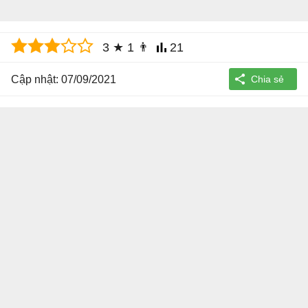
3
★
1
👨
21
Cập nhật: 07/09/2021