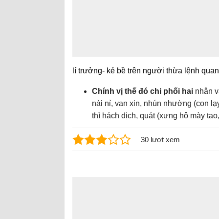
lí trưởng- kẻ bề trên người thừa lệnh qua
Chính vị thế đó chi phối hai
nhân vậ
nài nỉ, van xin, nhún nhường (con lạy
thì hách dịch, quát (xưng hô mày tao,
30 lượt xem