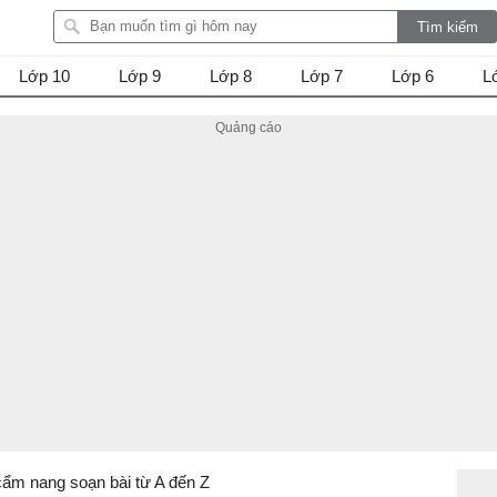
Lớp 10
Lớp 9
Lớp 8
Lớp 7
Lớp 6
L
cẩm nang soạn bài từ A đến Z