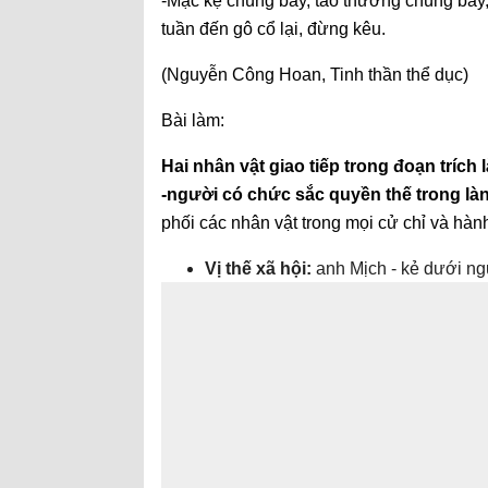
-Mặc kệ chúng bay, tao thương chúng bay,
tuần đến gô cổ lại, đừng kêu.
(Nguyễn Công Hoan, Tinh thần thể dục)
Bài làm:
Hai nhân vật giao tiếp trong đoạn trích
-người có chức sắc quyền thế trong là
phối các nhân vật trong mọi cử chỉ và hàn
Vị thế xã hội:
anh Mịch - kẻ dưới ng