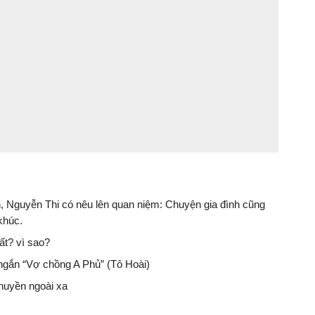
h, Nguyễn Thi có nêu lên quan niệm: Chuyện gia đình cũng
khúc.
ất? vì sao?
ngắn “Vợ chồng A Phủ” (Tô Hoài)
thuyền ngoài xa