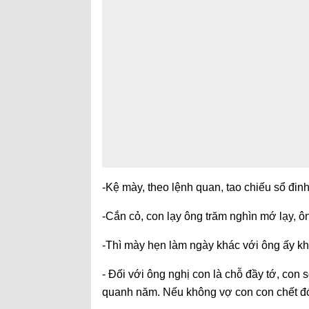
-Kệ mày, theo lệnh quan, tao chiếu sổ đinh,
-Cắn cỏ, con lạy ông trăm nghìn mớ lạy, ôn
-Thì mày hẹn làm ngày khác với ông ấy k
- Đối với ông nghị con là chỗ đầy tớ, con 
quanh năm. Nếu không vợ con con chết đó