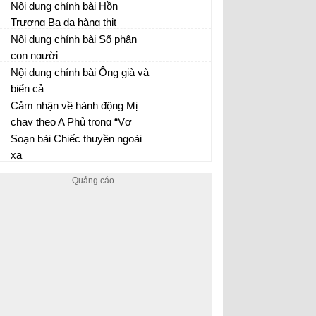
Nội dung chính bài Hồn
Trương Ba da hàng thịt
Nội dung chính bài Số phận
con người
Nội dung chính bài Ông già và
biển cả
Cảm nhận về hành động Mị
chạy theo A Phủ trong “Vợ
chồng A Phủ” của Tô Hoài
Soạn bài Chiếc thuyền ngoài
Tác phẩm Vợ chồng A Phủ
xa
Chiếc thuyền ngoài xa - Văn 12