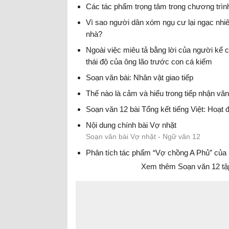
Các tác phẩm trọng tâm trong chương trìn
Vì sao người dân xóm ngụ cư lại ngạc nhiê
nhà?
Soạn văn bài Vợ nhặt - Ngữ văn 12
Ngoài việc miêu tả bằng lời của người kể c
thái độ của ông lão trước con cá kiếm
Soạn văn bài: Nhân vật giao tiếp
Thế nào là cảm và hiểu trong tiếp nhận vă
Soạn văn 12 bài Tổng kết tiếng Việt: Hoạt 
Nội dung chính bài Vợ nhặt
Soạn văn bài Vợ nhặt - Ngữ văn 12
Phân tích tác phẩm “Vợ chồng A Phủ” của
Xem thêm Soạn văn 12 tập