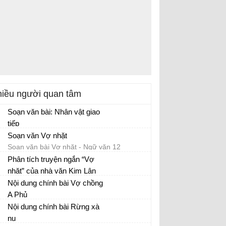
iều người quan tâm
Soạn văn bài: Nhân vật giao
tiếp
Soạn văn Vợ nhặt
Soạn văn bài Vợ nhặt - Ngữ văn 12
Phân tích truyện ngắn “Vợ
nhặt” của nhà văn Kim Lân
Phân tích tác phẩm Vợ nhặt
Nội dung chính bài Vợ chồng
A Phủ
Nội dung chính bài Rừng xà
nu