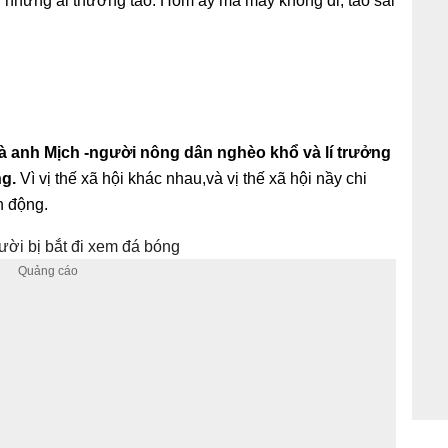
 nhưng ai thương tao. Hôm ấy mà mày không đi, tao sai
 là anh Mịch -người nông dân nghèo khổ và lí trưởng
ng.
Vì vị thế xã hội khác nhau,và vị thế xã hội nầy chi
h động.
ười bị bắt đi xem đá bóng