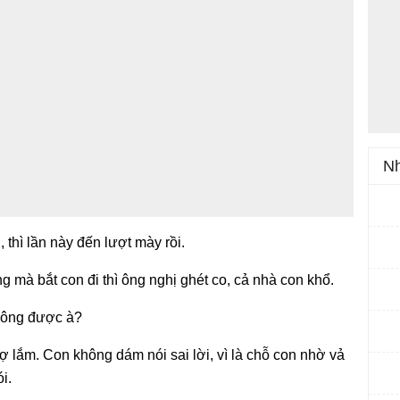
Nh
 thì lần này đến lượt mày rồi.
g mà bắt con đi thì ông nghị ghét co, cả nhà con khổ.
hông được à?
sợ lắm. Con không dám nói sai lời, vì là chỗ con nhờ vả
i.