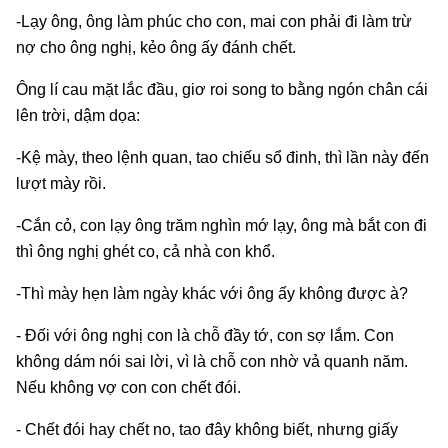
-Lạy ông, ông làm phúc cho con, mai con phải đi làm trừ
nợ cho ông nghị, kẻo ông ấy đánh chết.
Ông lí cau mặt lắc đầu, giơ roi song to bằng ngón chân cái
lên trời, dậm dọa:
-Kệ mày, theo lệnh quan, tao chiếu sổ đinh, thì lần này đến
lượt mày rồi.
-Cắn cỏ, con lạy ông trăm nghìn mớ lạy, ông mà bắt con đi
thì ông nghị ghét co, cả nhà con khổ.
-Thì mày hẹn làm ngày khác với ông ấy không được à?
- Đối với ông nghị con là chỗ đầy tớ, con sợ lắm. Con
không dám nói sai lời, vì là chỗ con nhờ vả quanh năm.
Nếu không vợ con con chết đói.
- Chết đói hay chết no, tao đây không biết, nhưng giấy