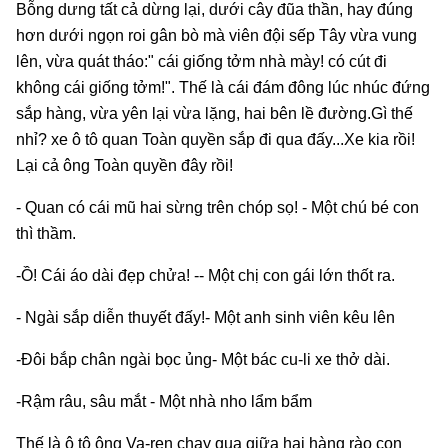
Bỗng dưng tất cả dừng lại, dưới cây đũa thần, hay đúng
hơn dưới ngọn roi gân bò mà viên đội sếp Tây vừa vung
lên, vừa quát tháo:" cái giống tởm nhà mày! có cút đi
không cái giống tởm!". Thế là cái đám đông lúc nhúc đứng
sắp hàng, vừa yên lại vừa lặng, hai bên lề đường.Gì thế
nhỉ? xe ô tô quan Toàn quyền sắp đi qua đấy...Xe kia rồi!
Lại cả ông Toàn quyền đây rồi!
- Quan có cái mũ hai sừng trên chóp sọ! - Một chú bé con
thì thầm.
-Ồ! Cái áo dài đẹp chửa! -- Một chị con gái lớn thốt ra.
- Ngài sắp diễn thuyết đấy!- Một anh sinh viên kêu lên
-Đôi bắp chân ngài bọc ủng- Một bác cu-li xe thở dài.
-Rậm râu, sâu mắt - Một nhà nho lẩm bẩm
Thế là ô tô ông Va-ren chạy qua giữa hai hàng rào con