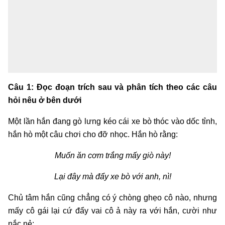
Câu 1: Đọc đoạn trích sau và phân tích theo các câu
hỏi nêu ở bên dưới
Một lần hắn đang gò lưng kéo cái xe bò thóc vào dốc tỉnh,
hắn hò một câu chơi cho đỡ nhọc. Hắn hò rằng:
Muốn ăn cơm trắng mấy giò này!
Lại đây mà đẩy xe bò với anh, nì!
Chủ tâm hắn cũng chẳng có ý chòng ghẹo cô nào, nhưng
mấy cô gái lại cứ đẩy vai cô ả này ra với hắn, cười như
nắc nẻ: