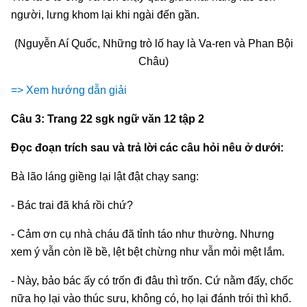
người, lưng khom lại khi ngài đến gần.
(Nguyễn Aí Quốc, Những trò lố hay là Va-ren và Phan Bội
Châu)
=> Xem hướng dẫn giải
Câu 3: Trang 22 sgk ngữ văn 12 tập 2
Đọc đoạn trích sau và trả lời các câu hỏi nêu ở dưới:
Bà lão láng giềng lại lật đật chạy sang:
- Bác trai đã khá rồi chứ?
- Cảm ơn cụ nhà cháu đã tỉnh táo như thường. Nhưng
xem ý vẫn còn lề bề, lệt bệt chừng như vẫn mỏi mệt lắm.
- Này, bảo bác ấy có trốn đi đâu thì trốn. Cứ nằm đấy, chốc
nữa họ lại vào thúc sưu, không có, họ lại đánh trói thì khổ.