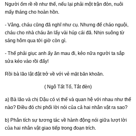
Người ốm rề rề như thế, nếu lại phải một trận đòn, nuôi
mấy tháng cho hoàn hồn.
- Vâng, cháu cũng đã nghĩ như cụ. Nhưng để cháo nguội,
cháu cho nhà cháu ăn lấy vài húp cái đã. Nhịn suông từ
sáng hôm qua tới giờ còn gì.
- Thế phải giục anh ấy ăn mau đi, kẻo nữa người ta sắp
sửa kéo vào rồi đấy!
Rồi bà lão lật đật trở về với vẻ mặt băn khoăn.
( Ngô Tất Tố, Tắt đèn)
a) Bà lão và chị Dậu có vị thế và quan hệ với nhau như thế
nào? Điều đó chi phối lời nói của cả hai nhân vật ra sao?
b) Phân tích sự tương tác về hành động nói giữa lượt lời
của hai nhân vật giao tiếp trong đoạn trích.