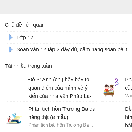
Chủ đề liên quan
Lớp 12
Soạn văn 12 tập 2 đầy đủ, cẩm nang soạn bài từ
Tải nhiều trong tuần
Đề 3: Anh (chị) hãy bày tỏ
Ph
quan điểm của mình về ý
củ
kiến của nhà văn Pháp La-
Vă
bơ-ruy-e: “Khi một tác phẩm
Phân tích hồn Trương Ba da
Đề
nâng cao tinh thần ta lên và
hàng thịt (8 mẫu)
hì
gợi cho ta những tình cảm
Phân tích bài hồn Trương Ba da hàng thịt - Văn mẫu 12
bà
cao quý và can đảm,...