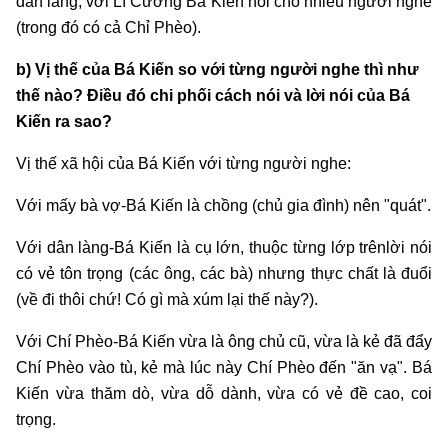
dân làng, với Lí Cường Bá Kiến nói cho nhiều người nghe
(trong đó có cả Chỉ Phèo).
b) Vị thế của Bá Kiến so với từng người nghe thì như
thế nào? Điều đó chi phối cách nói và lời nói của Bá
Kiến ra sao?
Vị thế xã hội của Bá Kiến với từng người nghe:
Với mấy bà vợ-Bá Kiến là chồng (chủ gia đình) nên "quát".
Với dân làng-Bá Kiến là cụ lớn, thuộc từng lớp trênlời nói
có vẻ tôn trọng (các ông, các bà) nhưng thực chất là đuổi
(về đi thôi chứ! Có gì mà xúm lại thế này?).
Với Chí Phèo-Bá Kiến vừa là ông chủ cũ, vừa là kẻ đã đẩy
Chí Phèo vào tù, kẻ mà lúc này Chí Phèo đến "ăn vạ". Bá
Kiến vừa thăm dò, vừa dỗ dành, vừa có vẻ đề cao, coi
trọng.