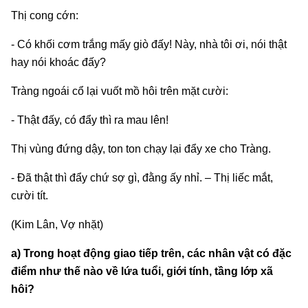
Thị cong cớn:
- Có khối cơm trắng mấy giò đấy! Này, nhà tôi ơi, nói thật
hay nói khoác đấy?
Tràng ngoái cổ lại vuốt mồ hôi trên mặt cười:
- Thật đấy, có đẩy thì ra mau lên!
Thị vùng đứng dậy, ton ton chạy lại đẩy xe cho Tràng.
- Đã thật thì đẩy chứ sợ gì, đằng ấy nhỉ. – Thị liếc mắt,
cười tít.
(Kim Lân, Vợ nhặt)
a) Trong hoạt động giao tiếp trên, các nhân vật có đặc
điểm như thế nào về lứa tuổi, giới tính, tầng lớp xã
hôi?