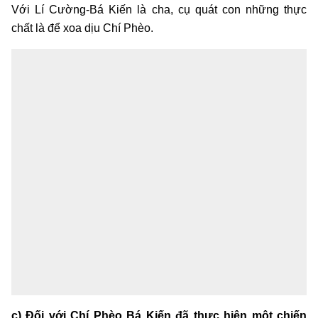
Với Lí Cường-Bá Kiến là cha, cụ quát con những thực
chất là để xoa dịu Chí Phèo.
c) Đối với Chí Phèo Bá Kiến đã thực hiện một chiến