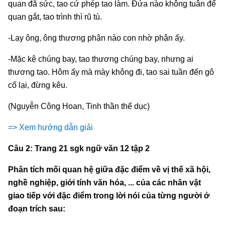
quan đã sức, tao cứ phép tao làm. Đứa nào không tuân để
quan gắt, tao trình thì rũ tù.
-Lạy ông, ông thương phận nào con nhờ phận ấy.
-Mặc kệ chúng bay, tao thương chúng bay, nhưng ai
thương tao. Hôm ấy mà mày không đi, tao sai tuần đến gô
cổ lại, đừng kêu.
(Nguyễn Công Hoan, Tinh thần thể dục)
=> Xem hướng dẫn giải
Câu 2: Trang 21 sgk ngữ văn 12 tập 2
Phân tích mối quan hệ giữa đặc điểm về vị thế xã hội,
nghề nghiệp, giới tính văn hóa, ... của các nhân vật
giao tiếp với đặc điểm trong lời nói của từng người ở
đoạn trích sau: