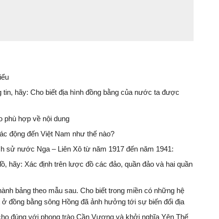
iểu
g tin, hãy: Cho biết địa hình đồng bằng của nước ta được
ho phù hợp về nội dung
 tác động đến Việt Nam như thế nào?
ịch sử nước Nga – Liên Xô từ năm 1917 đến năm 1941:
đồ, hãy: Xác định trên lược đồ các đảo, quần đảo và hai quần
thành bảng theo mẫu sau. Cho biết trong miền có những hệ
ụt ở đồng bằng sông Hồng đã ảnh hưởng tới sự biến đổi địa
o cho đúng với phong trào Cần Vương và khởi nghĩa Yên Thế