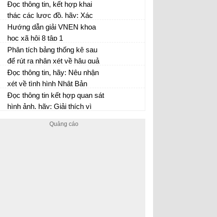
nguyên của vùng biển nước
Đọc thông tin, kết hợp khai
ta. Những tài nguyên này là
thác các lược đồ, hãy: Xác
cơ sở để phát triển những
định trên lược đồ các đảo,
Hướng dẫn giải VNEN khoa
ngành kinh tế nào?
quần đảo và hai quần đảo
học xã hội 8 tập 1
Hoàng Sa, Trường Sa của
Phân tích bảng thống kê sau
Việt Nam.
để rút ra nhận xét về hậu quả
của chính sách thống trị của
Đọc thông tin, hãy: Nêu nhận
Anh ở Ấn Độ
xét về tình hình Nhật Bản
trong những năm 1918 – 1929.
Đọc thông tin kết hợp quan sát
hình ảnh, hãy: Giải thích vì
sao sau khi hoàn thành khôi
phục kinh tế, Liên Xô phải
thực hiện nhiệm vụ công
nghiệp hóa xã hội chủ nghĩa.