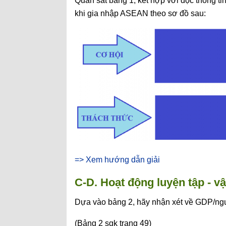
Quan sát bảng 1, kết hợp với đọc thông ti
khi gia nhập ASEAN theo sơ đồ sau:
=> Xem hướng dẫn giải
C-D. Hoạt động luyện tập - v
Dựa vào bảng 2, hãy nhận xét về GDP/n
(Bảng 2 sgk trang 49)