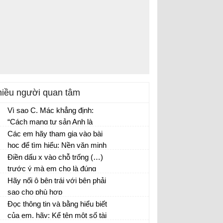
iều người quan tâm
Vì sao C. Mác khẳng định:
“Cách mạng tư sản Anh là
thắng lợi của chế độ xã hội
Các em hãy tham gia vào bài
mới đối với chế độ phong
học để tìm hiểu: Nền văn minh
kiến”
nông nghiệp bắt đầu chuyển
Điền dấu x vào chỗ trống (…)
sang nền văn minh công
trước ý mà em cho là đúng
nghiệp từ bao giờ? Vì sao lại
Hãy nối ô bên trái với bên phải
diễn ra trước tiên ở nước
sao cho phù hợp
Anh?
Đọc thông tin và bằng hiểu biết
của em, hãy: Kể tên một số tài