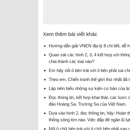
Xem thêm bài viết khác
Hướng dẫn giải VNEN địa lý 8 chi tiết, dễ h
Quan sát các hình 2, 3, 4 kết hợp với thôn
chia thành các loại nào?
Em hãy nối ô bên trái với ô bên phải sai c
Theo em, Chiến tranh thế giới thứ nhất đã
Lập niên biểu những sự kiện cơ bản của l
Đọc thông tin, kết hợp khai thác các lược 
đảo Hoàng Sa, Trường Sa của Việt Nam.
Dựa vào hình 2, đọc thông tin, hãy: Hoàn 
thống sông lớn nào. Việc đắp đê ngăn lũ l
hình ở đây như thế nào?
Nối ô chữ bên trái với ô chữ bên phải sa