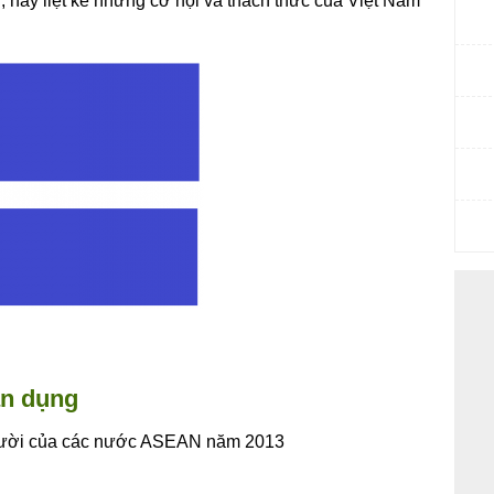
n, hãy liệt kê những cơ hội và thách thức của Việt Nam
ận dụng
gười của các nước ASEAN năm 2013