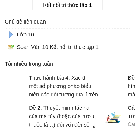
Kết nối tri thức tập 1
Chủ đề liên quan
Lớp 10
Soạn Văn 10 Kết nối tri thức tập 1
Tải nhiều trong tuần
Thực hành bài 4: Xác định
Đề
một số phương pháp biểu
hì
hiện các đối tượng địa lí trên
mà
bản đồ Địa lí 10 trang 17
Đề 2: Thuyết minh tác hại
Cả
của ma túy (hoặc của rượu,
Tử
thuốc lá…) đối với đời sống
con người.