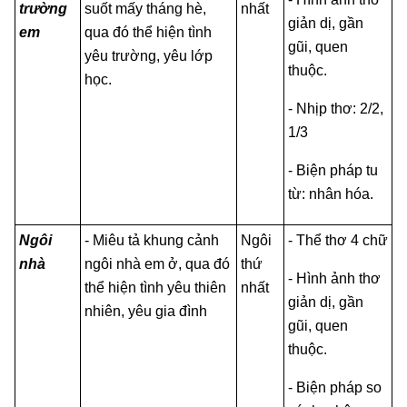
trường
suốt mấy tháng hè,
nhất
giản dị, gần
em
qua đó thể hiện tình
gũi, quen
yêu trường, yêu lớp
thuộc.
học.
- Nhịp thơ: 2/2,
1/3
- Biện pháp tu
từ: nhân hóa.
Ngôi
- Miêu tả khung cảnh
Ngôi
- Thể thơ 4 chữ
nhà
ngôi nhà em ở, qua đó
thứ
- Hình ảnh thơ
thể hiện tình yêu thiên
nhất
giản dị, gần
nhiên, yêu gia đình
gũi, quen
thuộc.
- Biện pháp so