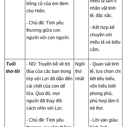
miêu tả tâm lí
bông cũ của em đem
nhân vật tinh
cho Hiên.
tế, đặc sắc.
- Chủ đề: Tình yêu
- Kết hợp kể
thương giữa con
chuyện với
người với con người.
miêu tả và biểu
cảm.
Tuổi
- ND: Truyện kể về trò
Ngôi
- Quan sát tinh
thơ tôi
đùa của các bạn trong
thứ
tế, lựa chọn chi
lớp với Lợi đã dẫn đến
nhất
tiết tiêu biểu,
cái chết của con dế
vốn hiểu biết
lửa. Qua đó, mọi
phong phú,
người đã thay đổi
phù hợp tâm lí
cách nhìn với Lợi.
trẻ thơ.
- Chủ đề: Tình yêu
- Lời văn giàu