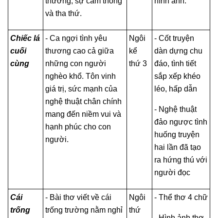
thương, sự cảm thông
hình ảnh.
và tha thứ.
Chiếc lá
- Ca ngợi tình yêu
Ngôi
- Cốt truyện
cuối
thương cao cả giữa
kể
dàn dựng chu
cùng
những con người
thứ 3
đáo, tình tiết
nghèo khổ. Tôn vinh
sắp xếp khéo
giá trị, sức mạnh của
léo, hấp dẫn
nghệ thuật chân chính
- Nghệ thuật
mang đến niềm vui và
đảo ngược tình
hạnh phúc cho con
huống truyện
người.
hai lần đã tạo
ra hứng thú với
người đọc
Cái
- Bài thơ viết về cái
Ngôi
- Thể thơ 4 chữ
trống
trống trường nằm nghỉ
thứ
- Hình ảnh thơ