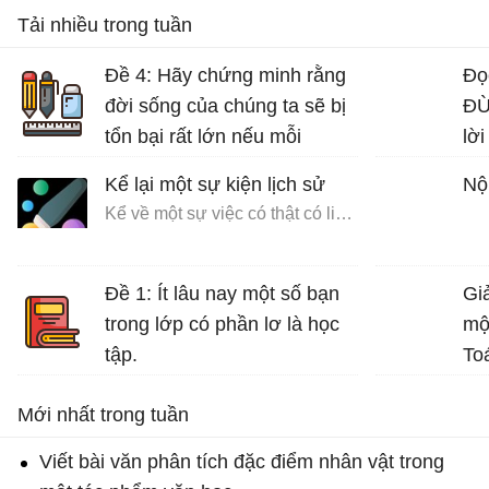
Tải nhiều trong tuần
Đề 4: Hãy chứng minh rằng
Đọ
đời sống của chúng ta sẽ bị
ĐỪ
tổn bại rất lớn nếu mỗi
lời
người không có ý thức bảo
Kể lại một sự kiện lịch sử
Nộ
vệ môi trường sống.
Kể về một sự việc có thật có liên quan đến nhân vật hoặc sự kiện lịch sử
Bài văn mẫu lớp 7 số 5 đề 4
Đề 1: Ít lâu nay một số bạn
Giả
trong lớp có phần lơ là học
mộ
tập.
To
Bài văn mẫu lớp 7 số 5 đề 1
Mới nhất trong tuần
Viết bài văn phân tích đặc điểm nhân vật trong