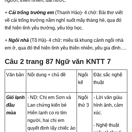
người, thiên nhiên, đất nước:
+
Cái trống trường em
(Thanh Hào)- 4 chữ: Bài thơ viết
về cái trống trường nằm nghỉ suốt mấy tháng hè, qua đó
thể hiện tình yêu trường, yêu lớp học.
+
Ngôi nhà
(Tô Hà)- 4 chữ: miêu tả khung cảnh ngôi nhà
em ở, qua đó thể hiện tình yêu thiên nhiên, yêu gia đình….
Câu 2 trang 87 Ngữ văn KNTT 7
Văn bản
Nội dung + chủ đề
Ngôi
Đặc sắc nghệ
kể
thuật
Gió lạnh
- ND: Chị em Sơn và
Ngôi
- Lời văn giàu
đầu
Lan chứng kiến bé
thứ 3
hình ảnh, cảm
mùa
Hiên lạnh co ro tím
xúc.
người, hai chị em
- Nghệ thuật
quyết định lấy chiếc áo