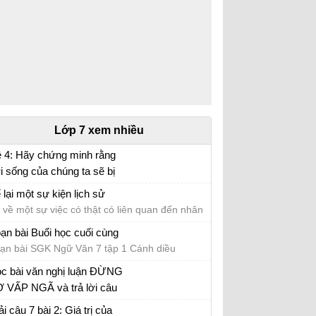
Lớp 7 xem nhiều
 4: Hãy chứng minh rằng
i sống của chúng ta sẽ bị
n bại rất lớn nếu mỗi người
i văn mẫu lớp 7 số 5 đề 4
 lại một sự kiện lịch sử
ông có ý thức bảo vệ môi
 về một sự việc có thật có liên quan đến nhân
ường sống.
t hoặc sự kiện lịch sử
ạn bài Buổi học cuối cùng
ạn bài SGK Ngữ Văn 7 tập 1 Cánh diều
c bài văn nghị luận ĐỪNG
 VẤP NGÃ và trả lời câu
i
ải câu 7 bài 2: Giá trị của