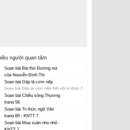
iều người quan tâm
Soạn bài Bài thơ Đường núi
của Nguyễn Đình Thi
Bài thơ Đường núi của Nguyễn Đình Thi -
Soạn bài Gặp lá cơm nếp
KNTT 7 tập 1
Soạn bài Gặp lá cơm nếp Kết nối tri thức 7
tập 1
Soạn bài Chiều sông Thương
trang 56
Thực hành đọc: Chiều sông Thương trang
Soạn bài Tri thức ngữ Văn
56 KNTT 7
trang 89 - KNTT 7
Soạn bài Tri thức ngữ Văn trang 89 KNTT
Soạn bài Mùa xuân nho nhỏ -
7 tập 1
KNTT 7