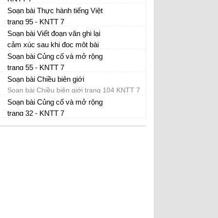
Soạn bài Mùa xuân nho nhỏ - Ngữ văn
Soạn bài Thực hành tiếng Việt
KNTT 7 tập 1
trang 95 - KNTT 7
Soạn bài Thực hành tiếng Việt trang 95
Soạn bài Viết đoạn văn ghi lại
KNTT 7 tập 1
cảm xúc sau khi đọc một bài
thơ bốn chữ hoặc năm chữ -
Soạn bài Củng cố và mở rộng
Viết đoạn văn ghi lại cảm xúc sau khi đọc
KNTT 7
trang 55 - KNTT 7
một bài thơ bốn chữ hoặc năm chữ Kết nối
Soạn bài Củng cố và mở rộng trang 55 Kết
tri thức 7 tập 1
Soạn bài Chiều biên giới
nối tri thức 7 tập 1
Soạn bài Chiều biên giới trang 104 KNTT 7
tập 1
Soạn bài Củng cố và mở rộng
trang 32 - KNTT 7
Củng cố và mở rộng trang 32 Kết nối tri
thức lớp 7 tập 1