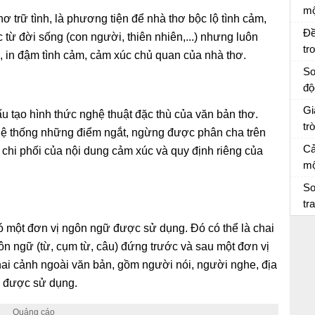
mộ
hơ trữ tình, là phương tiện để nhà thơ bộc lộ tình cảm,
7 
Đề
 từ đời sống (con người, thiên nhiên,...) nhưng luôn
tr
 in đậm tình cảm, cảm xúc chủ quan của nhà thơ.
tậ
Bà
So
độ
So
Gi
ấu tạo hình thức nghệ thuật đặc thù của văn bản thơ.
tr
 hệ thống những điểm ngắt, ngừng được phân cha trên
Tr
Ng
Cả
 chi phối của nội dung cảm xúc và quy định riêng của
mộ
Trờ
mộ
cá
Cả
So
và
Nh
tr
7
Th
ó một đơn vị ngôn ngữ được sử dụng. Đó có thể là chai
2
n ngữ (từ, cụm từ, câu) đứng trước và sau một đơn vị
hai cảnh ngoài văn bản, gồm người nói, người nghe, địa
gữ được sử dụng.