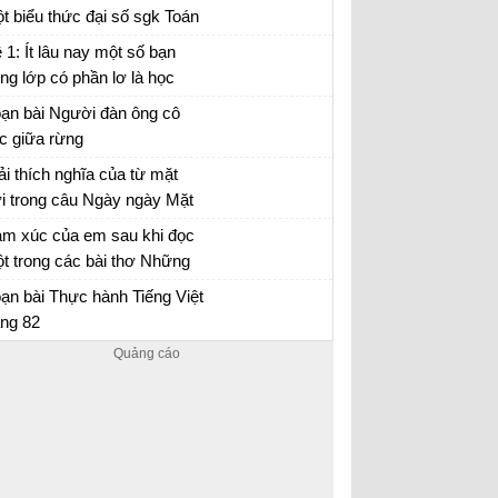
t biểu thức đại số sgk Toán
tập 2 trang 29
 1: Ít lâu nay một số bạn
ong lớp có phần lơ là học
p.
i văn mẫu lớp 7 số 5 đề 1
ạn bài Người đàn ông cô
c giữa rừng
ạn bài SGK Ngữ Văn 7 tập 1 Cánh diều
ải thích nghĩa của từ mặt
ời trong câu Ngày ngày Mặt
ời đi qua trên lăng / Thấy
hĩa của từ mặt trời trong câu Ngày ngày Mặt
m xúc của em sau khi đọc
t Mặt Trời trong lăng rất đỏ
i...
t trong các bài thơ Những
nh buồm, Mây và sóng, Mẹ
m xúc sau khi đọc một trong các bài thơ
ạn bài Thực hành Tiếng Việt
 quả
ững cánh buồm, Mây và sóng, Mẹ và quả lớp
ang 82
ực hành Tiếng Việt trang 62 Cánh Diều 7 tập