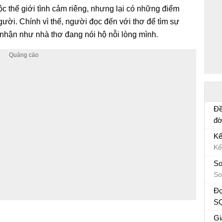
c thế giới tình cảm riêng, nhưng lại có những điểm
ười. Chính vì thế, người đọc đến với thơ để tìm sự
nhận như nhà thơ đang nói hộ nỗi lòng mình.
Đề
đờ
tổ
Bà
Kể
kh
Kể
tr
vậ
So
So
Đọ
SỢ
hỏ
Gi