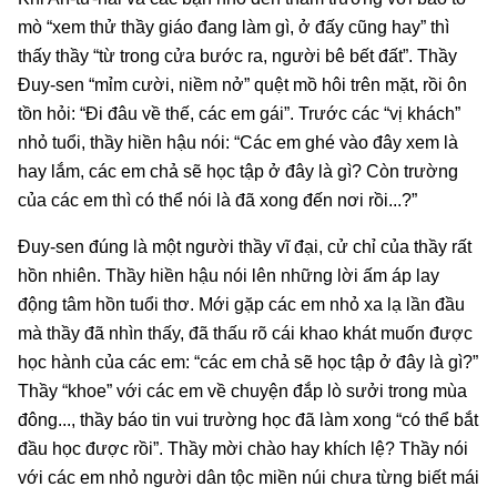
mò “xem thử thầy giáo đang làm gì, ở đấy cũng hay” thì
thấy thầy “từ trong cửa bước ra, người bê bết đất”. Thầy
Đuy-sen “mỉm cười, niềm nở” quệt mồ hôi trên mặt, rồi ôn
tồn hỏi: “Đi đâu về thế, các em gái”. Trước các “vị khách”
nhỏ tuổi, thầy hiền hậu nói: “Các em ghé vào đây xem là
hay lắm, các em chả sẽ học tập ở đây là gì? Còn trường
của các em thì có thể nói là đã xong đến nơi rồi...?”
Đuy-sen đúng là một người thầy vĩ đại, cử chỉ của thầy rất
hồn nhiên. Thầy hiền hậu nói lên những lời ấm áp lay
động tâm hồn tuổi thơ. Mới gặp các em nhỏ xa lạ lần đầu
mà thầy đã nhìn thấy, đã thấu rõ cái khao khát muốn được
học hành của các em: “các em chả sẽ học tập ở đây là gì?”
Thầy “khoe” với các em về chuyện đắp lò sưởi trong mùa
đông..., thầy báo tin vui trường học đã làm xong “có thể bắt
đầu học được rồi”. Thầy mời chào hay khích lệ? Thầy nói
với các em nhỏ người dân tộc miền núi chưa từng biết mái