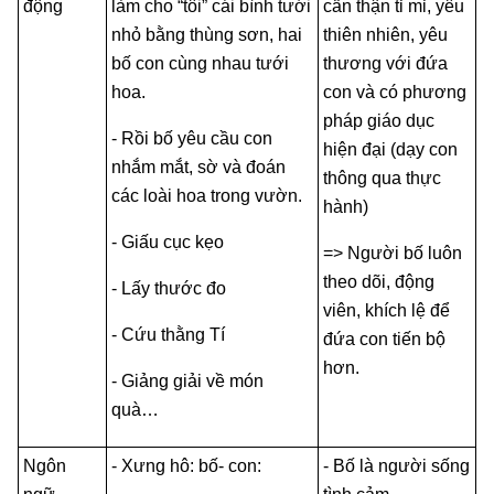
động
làm cho “tôi” cái bình tưới
cẩn thận tỉ mỉ, yêu
nhỏ bằng thùng sơn, hai
thiên nhiên, yêu
bố con cùng nhau tưới
thương với đứa
hoa.
con và có phương
pháp giáo dục
- Rồi bố yêu cầu con
hiện đại (dạy con
nhắm mắt, sờ và đoán
thông qua thực
các loài hoa trong vườn.
hành)
- Giấu cục kẹo
=> Người bố luôn
theo dõi, động
- Lấy thước đo
viên, khích lệ để
- Cứu thằng Tí
đứa con tiến bộ
hơn.
- Giảng giải về món
quà…
Ngôn
- Xưng hô: bố- con:
- Bố là người sống