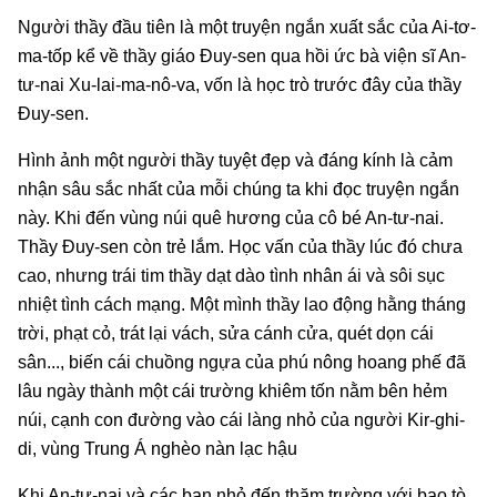
Người thầy đầu tiên là một truyện ngắn xuất sắc của Ai-tơ-
ma-tốp kể về thầy giáo Đuy-sen qua hồi ức bà viện sĩ An-
tư-nai Xu-lai-ma-nô-va, vốn là học trò trước đây của thầy
Đuy-sen.
Hình ảnh một người thầy tuyệt đẹp và đáng kính là cảm
nhận sâu sắc nhất của mỗi chúng ta khi đọc truyện ngắn
này. Khi đến vùng núi quê hương của cô bé An-tư-nai.
Thầy Đuy-sen còn trẻ lắm. Học vấn của thầy lúc đó chưa
cao, nhưng trái tim thầy dạt dào tình nhân ái và sôi sục
nhiệt tình cách mạng. Một mình thầy lao động hằng tháng
trời, phạt cỏ, trát lại vách, sửa cánh cửa, quét dọn cái
sân..., biến cái chuồng ngựa của phú nông hoang phế đã
lâu ngày thành một cái trường khiêm tốn nằm bên hẻm
núi, cạnh con đường vào cái làng nhỏ của người Kir-ghi-
di, vùng Trung Á nghèo nàn lạc hậu
Khi An-tư-nai và các bạn nhỏ đến thăm trường với bao tò