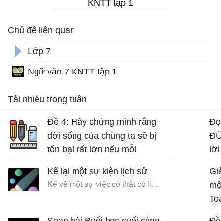
KNTT tập 1
Chủ đề liên quan
Lớp 7
Ngữ văn 7 KNTT tập 1
Tải nhiều trong tuần
Đề 4: Hãy chứng minh rằng
Đọ
đời sống của chúng ta sẽ bị
ĐỪ
tổn bại rất lớn nếu mỗi
lời
người không có ý thức bảo
Kể lại một sự kiện lịch sử
Giả
vệ môi trường sống.
Kể về một sự việc có thật có liên quan đến nhân vật hoặc sự kiện lịch sử
mộ
Bài văn mẫu lớp 7 số 5 đề 4
To
Soạn bài Buổi học cuối cùng
Đề 