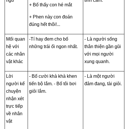
ngữ
tình cảm.
+ Bố thấy con hé mắt
+ Phen này con đoán
đúng hết thôi!...
Mối quan
-Tí hay đem cho bố
- Là người sống
hệ với
những trái ổi ngon nhất.
thân thiện gần gũi
các nhân
với mọi người
vật khác
xung quanh.
Lời
- Bố cười khà khà khen
- Là một người
người kể
tiến bộ lắm. - Bố tôi bơi
đảm đang, tài giỏi.
chuyện
giỏi lắm.
nhận xét
trực tiếp
về nhân
vật