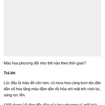
Màu hoa phượng đổi như thế nào theo thời gian?
Trả lời:
Lúc đầu là màu đỏ còn non, có mưa hoa càng tươi dịu dần
dần số hoa tăng màu đậm dần rồi hòa với mặt trời chói lọi,
sáng rực lên.
* Nội dung: Vẻ đẹp độc đáo của hoa phượng vĩ, một loài