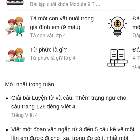
Bài tập cuối khóa Module 9 Tiểu Học đầy đủ
Tả một con vật nuôi trong
Đá
gia đình em (9 mẫu)
mô
Tả con vật lớp 4
Từ phức là gì?
Đá
Từ phức là gì? lớp 4
9 
Mới nhất trong tuần
Giải bài Luyện từ và câu: Thêm trạng ngữ cho
câu trang 126 tiếng Việt 4
Tiếng Việt 4
Viết một đoạn văn ngắn từ 3 đến 5 câu kể về một
lần em được đi chơi xa, trong đó có ít nhất một