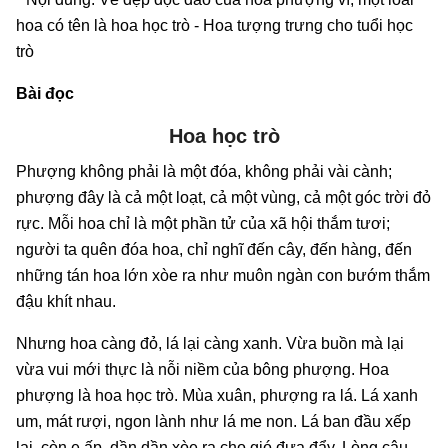
hoa có tên là hoa học trò - Hoa tượng trưng cho tuổi học
trò
Bài đọc
Hoa học trò
Phượng không phải là một đóa, không phải vài cành;
phượng đây là cả một loạt, cả một vùng, cả một góc trời đỏ
rực. Mỗi hoa chỉ là một phần tử của xã hội thắm tươi;
người ta quên đóa hoa, chỉ nghĩ đến cây, đến hàng, đến
những tán hoa lớn xòe ra như muôn ngàn con bướm thắm
đậu khít nhau.
Nhưng hoa càng đỏ, lá lại càng xanh. Vừa buồn mà lại
vừa vui mới thực là nỗi niềm của bông phượng. Hoa
phượng là hoa học trò. Mùa xuân, phượng ra lá. Lá xanh
um, mát rượi, ngon lành như lá me non. Lá ban đầu xếp
lại, còn e ấp, dần dần xòe ra cho gió đưa đẩy. Lòng cậu