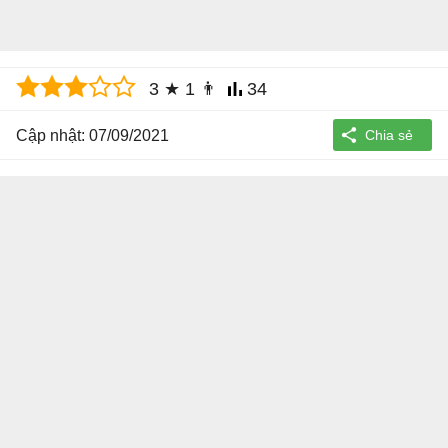
3
★
1
👨
34
Cập nhật: 07/09/2021