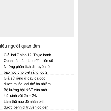
iều người quan tâm
Giải bài 7 sinh 12: Thực hành
Quan sát các dạng đột biến số
lượng nhiễm sắc thể trên tiêu
Những phân tích di truyền tế
bản cố định và trên tiêu bản
bào học cho biết rằng, có 2
tạm thời
loài chuối khác nhau:
Giả sử rằng ở cây cà độc
dược thuộc loại thể ba nhiễm
về NST số 2 (sự bất cặp của
Bộ lưỡng bội NST của một
các NST số 2 trong quá trình
loài sinh vật 2n = 24.
giảm phân xảy ra theo kiểu hai
Làm thế nào để nhận biết
NST
được bệnh di truyền do gen