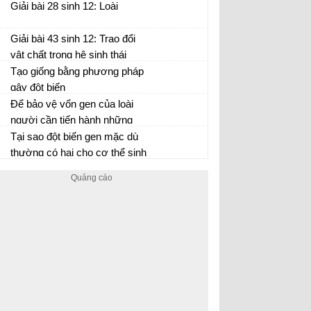
lặn nằm trên NST giới tính X
Giải bài 28 sinh 12: Loài
hay do gen NST thường quy
định?
Giải bài 43 sinh 12: Trao đổi
vật chất trong hệ sinh thái
Tạo giống bằng phương pháp
gây đột biến
Để bảo vệ vốn gen của loài
người cần tiến hành những
biện pháp gì?
Tại sao đột biến gen mặc dù
thường có hại cho cơ thể sinh
vật nhưng vẫn có vai trò quan
trọng trong quá trình tiến hoá?
Sinh học 12 trang 117