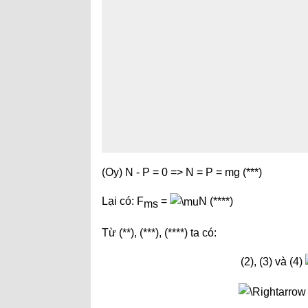
(Oy) N - P = 0 => N = P = mg (***)
Lại có: F
=
N (****)
ms
Từ (**), (***), (****) ta có:
(2), (3) và (4)