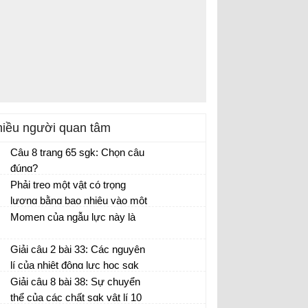
iều người quan tâm
Câu 8 trang 65 sgk: Chọn câu
đúng?
Phải treo một vật có trọng
lượng bằng bao nhiêu vào một
lò xo có độ cứng k = 100 N/m
Momen của ngẫu lực này là
để nó dãn 10 cm?
Giải câu 2 bài 33: Các nguyên
lí của nhiệt động lực học sgk
vật lí 10 trang 179
Giải câu 8 bài 38: Sự chuyển
thể của các chất sgk vật lí 10