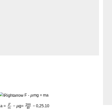
μ
F -
mg = ma
F
m
μ
200
40
a =
−
g=
− 0,25.10