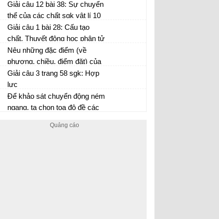
trang 210
Giải câu 12 bài 38: Sự chuyển
thể của các chất sgk vật lí 10
trang 210
Giải câu 1 bài 28: Cấu tạo
chất. Thuyết động học phân tử
chất khí sgk vật lí 10 trang 154
Nêu những đặc điểm (về
phương, chiều, điểm đặt) của
lực đàn hồi của
Giải câu 3 trang 58 sgk: Hợp
lực
Để khảo sát chuyển động ném
ngang, ta chọn tọa độ đề các
như thế nào là thích hợp nhất?
Nêu cách phân tích chuyển
động ném ngang