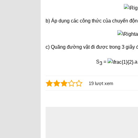
b) Áp dụng các công thức của chuyển động 
c) Quãng đường vật đi được trong 3 giây đ
S
=
.a
3
19 lượt xem