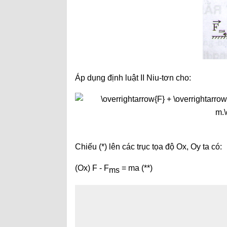
Áp dụng định luật II Niu-tơn cho:
Chiếu (*) lên các trục tọa độ Ox, Oy ta có:
(Ox) F - F
= ma (**)
ms