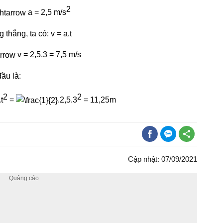
2
a = 2,5 m/s
thẳng, ta có: v = a.t
v = 2,5.3 = 7,5 m/s
ầu là:
2
2
.t
=
.2,5.3
= 11,25m
Cập nhật: 07/09/2021