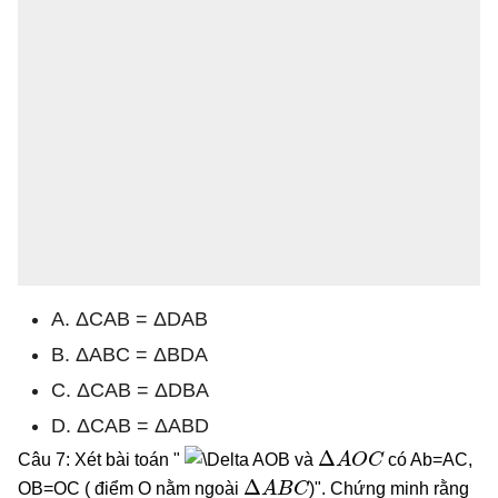
A. ΔCAB = ΔDAB
B. ΔABC = ΔBDA
C. ΔCAB = ΔDBA
D. ΔCAB = ΔABD
Δ
A
O
C
Câu 7: Xét bài toán "
và
có Ab=AC,
Δ
A
B
C
OB=OC ( điểm O nằm ngoài
)". Chứng minh rằng