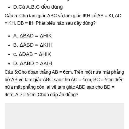
D.Cả A,B,C đều đúng
Câu 5: Cho tam giác ABC và tam giác IKH có AB = KI, AD
= KH, DB = IH. Phát biểu nào sau đây đúng?
A. ΔBAD = ΔHIK
B. ΔABD = ΔKHI
c. ΔDAB = ΔHIK
D. ΔABD = ΔKIH
Câu 6:Cho đoạn thẳng AB = 6cm. Trên một nửa mặt phẳng
bờ AB vẽ tam giác ABC sao cho AC = 4cm, BC = 5cm, trên
nửa mặt phẳng còn lại vẽ tam giác ABD sao cho BD =
4cm, AD = 5cm. Chọn đáp án đúng?