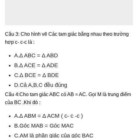
Câu 3: Cho hình vẽ Các tam giác bằng nhau theo trường
hợp c- c-c là :
A.∆ ABC = ∆ ABD
B.∆ ACE = ∆ ADE
C.∆ BCE = ∆ BDE
D.Cả A,B,C đều đúng
Câu 4:Cho tam giác ABC có AB = AC. Gọi M là trung điểm
của BC .Khi đó :
A.∆ ABM = ∆ ACM ( c- c -c )
B.Góc MAB = Góc MAC
C.AM là phân giác của góc BAC