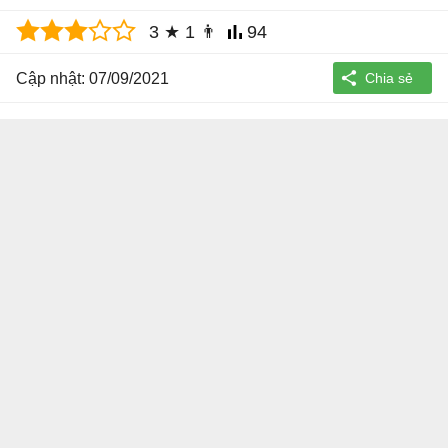
3
★
1
👨
94
Cập nhật: 07/09/2021