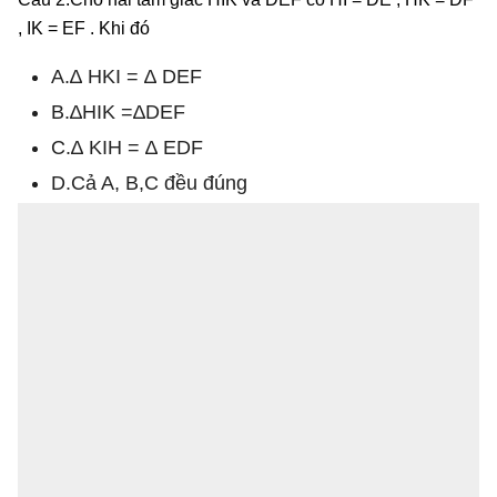
, IK = EF . Khi đó
A.∆ HKI = ∆ DEF
B.∆HIK =∆DEF
C.∆ KIH = ∆ EDF
D.Cả A, B,C đều đúng