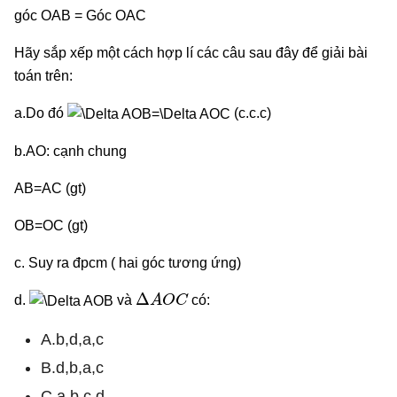
góc OAB = Góc OAC
Hãy sắp xếp một cách hợp lí các câu sau đây để giải bài
toán trên:
a.Do đó
(c.c.c)
b.AO: cạnh chung
AB=AC (gt)
OB=OC (gt)
c. Suy ra đpcm ( hai góc tương ứng)
Δ
A
O
C
d.
và
có:
A.b,d,a,c
B.d,b,a,c
C.a,b,c,d