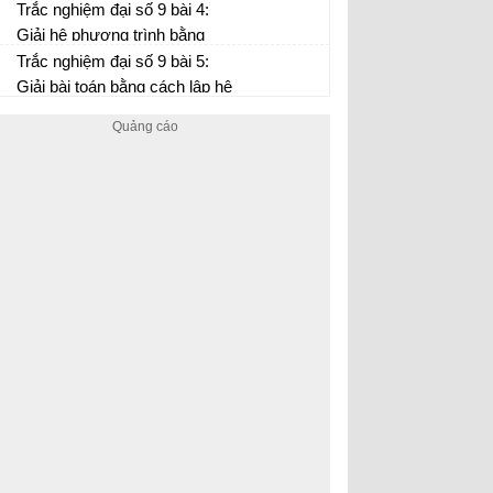
nhất 2 ẩn (2)
Trắc nghiệm đại số 9 bài 4:
Giải hệ phương trình bằng
phương pháp cộng đại số
Trắc nghiệm đại số 9 bài 5:
Giải bài toán bằng cách lập hệ
phương trình