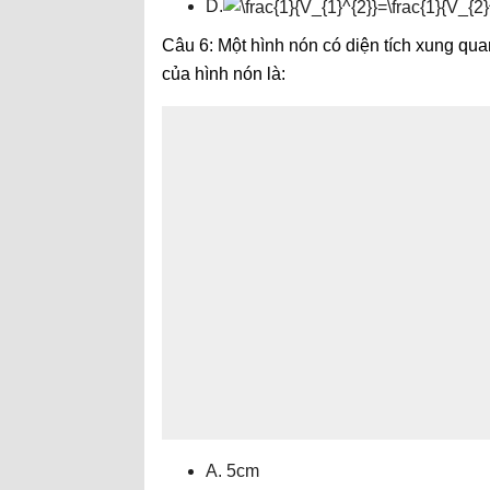
D.
Câu 6: Một hình nón có diện tích xung q
của hình nón là:
A. 5cm