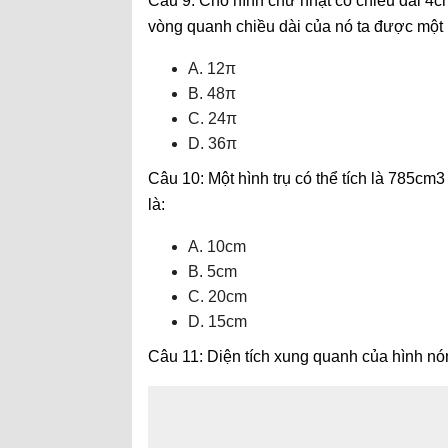
Câu 9: Cho hình chữ nhật có chiều dài 4c
vòng quanh chiều dài của nó ta được một hì
A. 12π
B. 48π
C. 24π
D. 36π
Câu 10: Một hình trụ có thể tích là 785cm3
là:
A. 10cm
B. 5cm
C. 20cm
D. 15cm
Câu 11: Diện tích xung quanh của hình nó