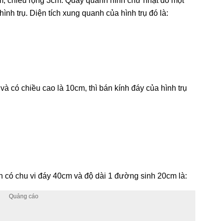
m, chiều rộng 3cm. Quay quanh hình chữ nhật đó một
nh trụ. Diện tích xung quanh của hình trụ đó là:
 và có chiều cao là 10cm, thì bán kính đáy của hình trụ
n có chu vi đáy 40cm và độ dài 1 đường sinh 20cm là: