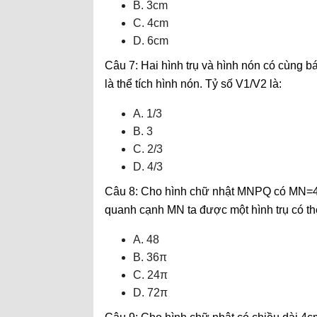
B. 3cm
C. 4cm
D. 6cm
Câu 7: Hai hình trụ và hình nón có cùng bá
là thể tích hình nón. Tỷ số V1/V2 là:
A. 1/3
B. 3
C. 2/3
D. 4/3
Câu 8: Cho hình chữ nhật MNPQ có MN=4
quanh cạnh MN ta được một hình trụ có thể
A. 48
B. 36π
C. 24π
D. 72π