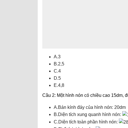
A.3
B.2,5
C.4
D.5
E.4,8
Câu 2: Một hình nón có chiều cao 15dm,
A.Bán kính đáy của hình nón: 20dm
B.Diện tích xung quanh hình nón:
C.Diện tích toàn phần hình nón: