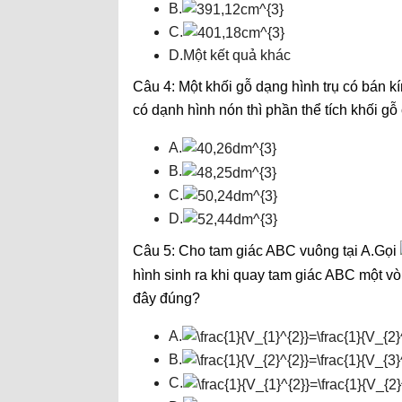
B.
C.
D.Một kết quả khác
Câu 4: Một khối gỗ dạng hình trụ có bán
có dạnh hình nón thì phần thể tích khối gỗ c
A.
B.
C.
D.
Câu 5: Cho tam giác ABC vuông tại A.Gọi
hình sinh ra khi quay tam giác ABC một v
đây đúng?
A.
B.
C.