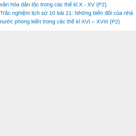
văn hóa dân tộc trong các thế kỉ X - XV (P2)
Trắc nghiệm lịch sử 10 bài 21: Những biến đổi của nhà
nước phong kiến trong các thế kỉ XVI – XVIII (P2)