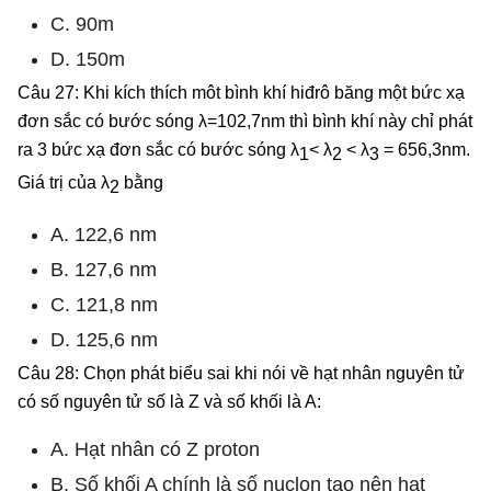
C. 90m
D. 150m
Câu 27: Khi kích thích môt bình khí hiđrô băng một bức xạ
đơn sắc có bước sóng λ=102,7nm thì bình khí này chỉ phát
ra 3 bức xạ đơn sắc có bước sóng λ
< λ
< λ
= 656,3nm.
1
2
3
Giá trị của λ
bằng
2
A. 122,6 nm
B. 127,6 nm
C. 121,8 nm
D. 125,6 nm
Câu 28: Chọn phát biểu sai khi nói về hạt nhân nguyên tử
có số nguyên tử số là Z và số khối là A:
A. Hạt nhân có Z proton
B. Số khối A chính là số nuclon tạo nên hạt