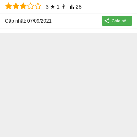
3
★
1
👨
28
Cập nhật: 07/09/2021