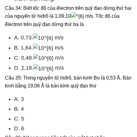
Câu 34: Biết tốc độ của êlectron trên quỹ đạo dừng thứ hai
của nguyên tử hiđrô là 1,09.10
m/s. Tốc độ của
êlectron trên quỹ đạo dừng thứ ba là
A. 0,73.
m/s
B. 1,64.
m/s
C. 0,48.
m/s
D. 2,18.
m/s
Câu 35: Trong nguyên tử hiđrô, bán kinh Bo là 0,53 Å. Bán
kinh bằng 19,08 Å là bán kính quỹ đạo thứ
A. 3
B. 4
C. 5
D. 6