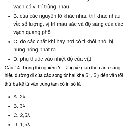
vạch có vị trí trùng nhau
B. của các nguyên tó khác nhau thì khác nhau
về: số lượng, vị trí màu sác và độ sáng của các
vạch quang phổ
C. do các chất khí hay hơi có tỉ khối nhỏ, bị
nung nóng phát ra
D. phụ thuộc vào nhiệt độ của vật
Câu 14: Trong thí nghiệm Y – âng về giao thoa ánh sáng,
hiệu dường đi của các sóng từ hai khe S
, S
đến vân tối
1
2
thứ ba kể từ vân trung tâm có trị số là
A. 2λ
B. 3λ
C. 2,5λ
D. 1,5λ