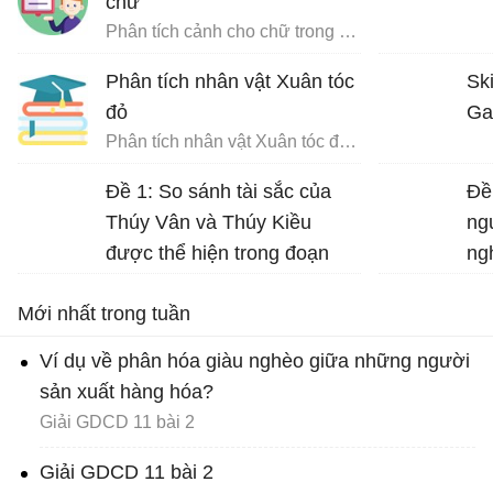
chữ
Phân tích cảnh cho chữ trong Chữ người tử tù
Phân tích nhân vật Xuân tóc
Ski
đỏ
Ga
Phân tích nhân vật Xuân tóc đỏ trong Hạnh phúc của một tang gia
Đề 1: So sánh tài sắc của
Đề
Thúy Vân và Thúy Kiều
ng
được thể hiện trong đoạn
ng
trích sau: “Đầu lòng hai ả tố
Ng
Mới nhất trong tuần
nga… đi về mặc ai”.
Ví dụ về phân hóa giàu nghèo giữa những người
sản xuất hàng hóa?
Giải GDCD 11 bài 2
Giải GDCD 11 bài 2