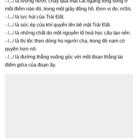
- /.../ là lượng nước chảy qua mặt cắt ngang lòng sông ở
một điểm nào đó, trong một giây đồng hồ. Đơn vị đo: m3/s.
- /.../ là lực hút của Trái Đất.
- /.../ là sức ép của khí quyển lên bề mặt Trái Đất.
- /.../ là những chất do một nguyên tố hoá học cấu tạo nên.
- /.../ là thị tộc theo dòng họ người cha, trong đó nam có
quyền hơn nữ.
- /.../ là đường thẳng vuông góc với một đoạn thẳng tại
điểm giữa của đoạn ấy.